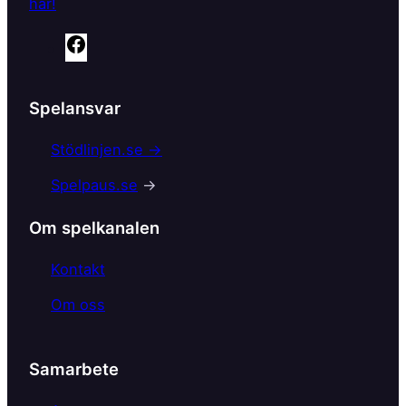
här!
F
a
c
Spelansvar
e
b
Stödlinjen.se →
o
Spelpaus.se
→
o
k
Om spelkanalen
Kontakt
Om oss
Samarbete