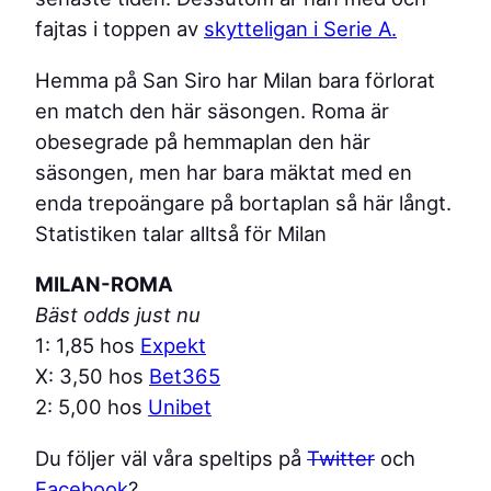
fajtas i toppen av
skytteligan i Serie A.
Hemma på San Siro har Milan bara förlorat
en match den här säsongen. Roma är
obesegrade på hemmaplan den här
säsongen, men har bara mäktat med en
enda trepoängare på bortaplan så här långt.
Statistiken talar alltså för Milan
MILAN-ROMA
Bäst odds just nu
1: 1,85 hos
Expekt
X: 3,50 hos
Bet365
2: 5,00 hos
Unibet
Du följer väl våra speltips på
Twitter
och
Facebook
?