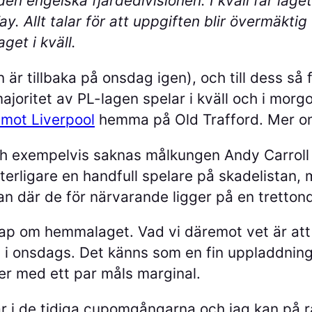
en engelska fjärdedivisionen. I kväll får lage
 Allt talar för att uppgiften blir övermäktig 
get i kväll.
är tillbaka på onsdag igen), och till dess så 
joritet av PL-lagen spelar i kväll och i morgon
emot Liverpool
hemma på Old Trafford. Mer o
h exempelvis saknas målkungen Andy Carroll s
tterligare en handfull spelare på skadelistan, 
an där de för närvarande ligger på en tretton
nskap om hemmalaget. Vad vi däremot vet är a
i onsdags. Det känns som en fin uppladdning 
eger med ett par måls marginal.
llar i de tidiga cupomgångarna och jag kan på