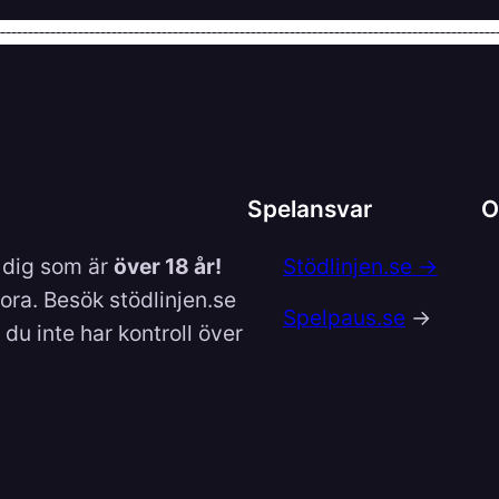
Spelansvar
O
l dig som är
över 18 år!
Stödlinjen.se →
lora. Besök stödlinjen.se
Spelpaus.se
→
du inte har kontroll över