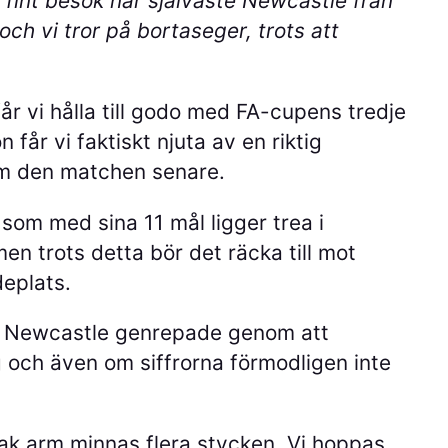
t fint besök när självaste Newcastle från
och vi tror på bortaseger, trots att
får vi hålla till godo med FA-cupens tredje
 får vi faktiskt njuta av en riktig
m den matchen senare.
om med sina 11 mål ligger trea i
men trots detta bör det räcka till mot
deplats.
tt Newcastle genrepade genom att
och även om siffrorna förmodligen inte
 rak arm minnas flera stycken. Vi hoppas