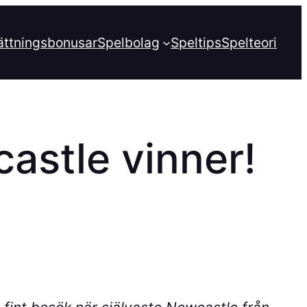
ättningsbonusar
Spelbolag
Speltips
Spelteori
castle vinner!