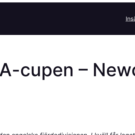
Ins
 FA-cupen – New