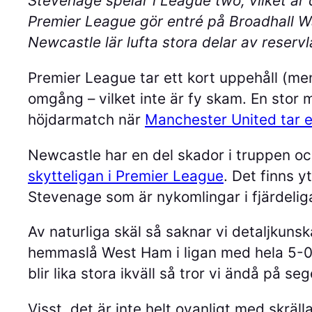
Stevenage spelar i League two, vilket är d
Premier League gör entré på Broadhall Way.
Newcastle lär lufta stora delar av reservla
Premier League tar ett kort uppehåll (men 
omgång – vilket inte är fy skam. En stor ma
höjdarmatch när
Manchester United tar 
Newcastle har en del skador i truppen oc
skytteligan i Premier League
. Det finns y
Stevenage som är nykomlingar i fjärdelig
Av naturliga skäl så saknar vi detaljku
hemmaslå West Ham i ligan med hela 5-0 
blir lika stora ikväll så tror vi ändå på s
Visst, det är inte helt ovanligt med skrä