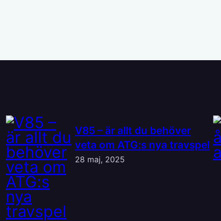
V85 – är allt du behöver
veta om ATG:s nya travspel
28 maj, 2025