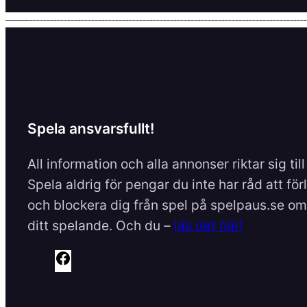
Spela ansvarsfullt!
All information och alla annonser riktar sig til
Spela aldrig för pengar du inte har råd att för
och blockera dig från spel på spelpaus.se om 
ditt spelande. Och du –
läs det här!
F
a
c