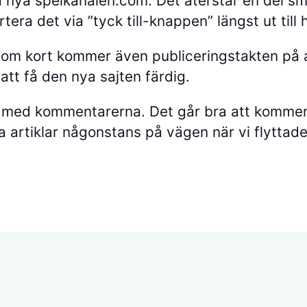
a nya spelkanalen.com. Det återstår en del s
era det via ”tyck till-knappen” längst ut till 
 inom kort kommer även publiceringstakten på a
 att få den nya sajten färdig.
ul med kommentarerna. Det går bra att kommen
 artiklar någonstans på vägen när vi flyttade 