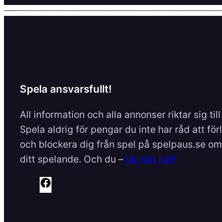
Spela ansvarsfullt!
All information och alla annonser riktar sig til
Spela aldrig för pengar du inte har råd att för
och blockera dig från spel på spelpaus.se om 
ditt spelande. Och du –
läs det här!
F
a
c