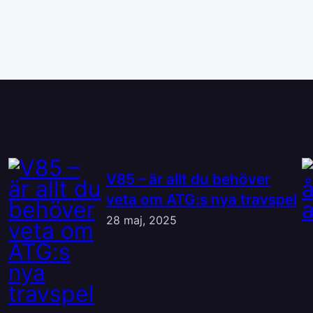
V85 – är allt du behöver
veta om ATG:s nya travspel
28 maj, 2025