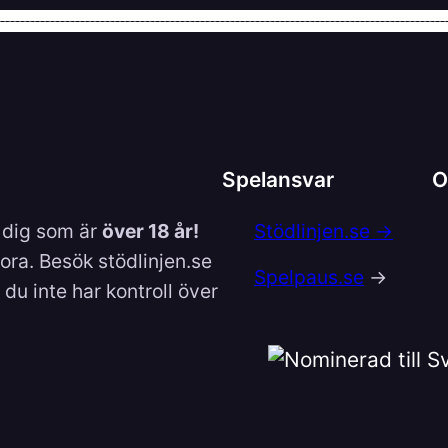
Spelansvar
O
l dig som är
över 18 år!
Stödlinjen.se →
lora. Besök stödlinjen.se
Spelpaus.se
→
du inte har kontroll över