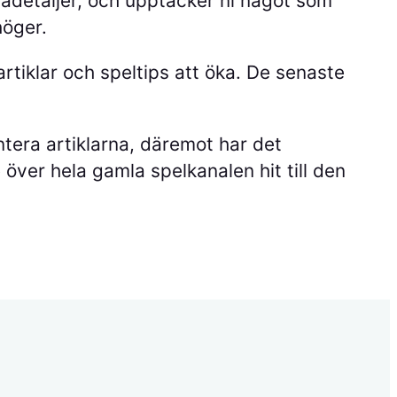
mådetaljer, och upptäcker ni något som
höger.
rtiklar och speltips att öka. De senaste
tera artiklarna, däremot har det
över hela gamla spelkanalen hit till den