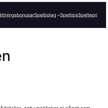
ättningsbonusar
Spelbolag
Speltips
Spelteori
en