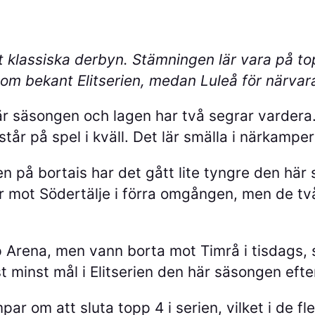
st klassiska derbyn. Stämningen lär vara på to
 som bekant Elitserien, medan Luleå för närva
 säsongen och lagen har två segrar vardera. 
år på spel i kväll. Det lär smälla i närkamper
 på bortais har det gått lite tyngre den här 
r mot Södertälje i förra omgången, men de tv
 Arena, men vann borta mot Timrå i tisdags, så
st minst mål i Elitserien den här säsongen efte
r om att sluta topp 4 i serien, vilket i de fle