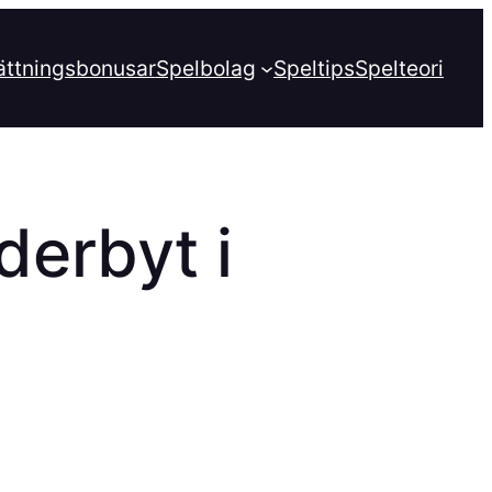
ättningsbonusar
Spelbolag
Speltips
Spelteori
derbyt i