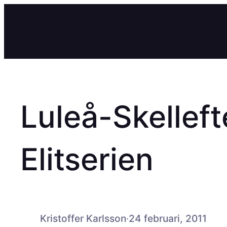
Hoppa
till
innehåll
Luleå-Skelleft
Elitserien
Kristoffer Karlsson
·
24 februari, 2011