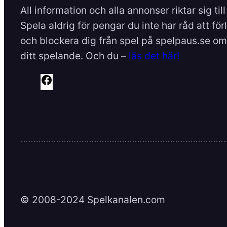
All information och alla annonser riktar sig til
Spela aldrig för pengar du inte har råd att för
och blockera dig från spel på spelpaus.se om 
ditt spelande. Och du –
läs det här!
F
a
c
e
b
o
o
k
© 2008-2024 Spelkanalen.com