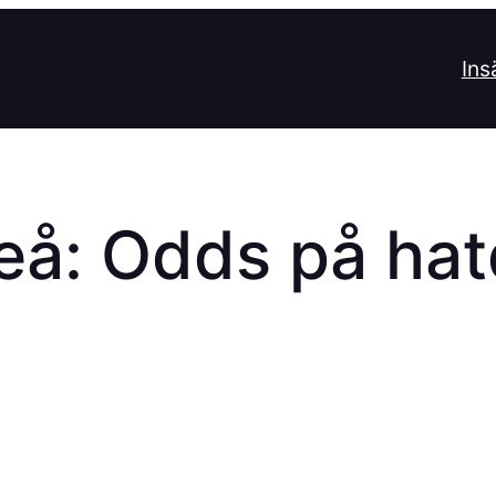
Ins
eå: Odds på hat