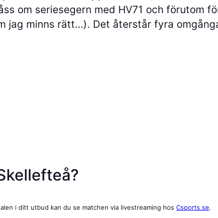
låss om seriesegern med HV71 och förutom förd
m jag minns rätt…). Det återstår fyra omgånga
Skellefteå?
nalen i ditt utbud kan du se matchen via livestreaming hos
Csports.se
.