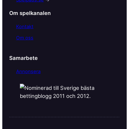
o
k
Om spelkanalen
Kontakt
Om oss
Samarbete
Annonsera