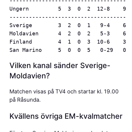
------------------------------------

Ungern         5  3  0  2  12-8    9

------------------------------------

Sverige        3  2  0  1   9-4    6

Moldavien      4  2  0  2   5-3    6

Finland        4  1  0  3  10-6    3

San Marino     5  0  0  5   0-29   0
Vilken kanal sänder Sverige-
Moldavien?
Matchen visas på TV4 och startar kl. 19.00
på Råsunda.
Kvällens övriga EM-kvalmatcher