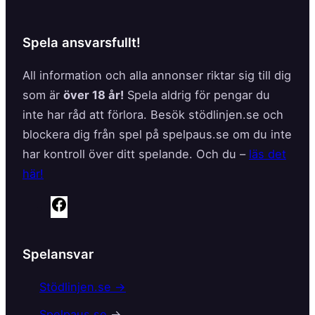
Spela ansvarsfullt!
All information och alla annonser riktar sig till dig
som är
över 18 år!
Spela aldrig för pengar du
inte har råd att förlora. Besök stödlinjen.se och
blockera dig från spel på spelpaus.se om du inte
har kontroll över ditt spelande. Och du –
läs det
här!
F
a
c
Spelansvar
e
b
Stödlinjen.se →
o
Spelpaus.se
→