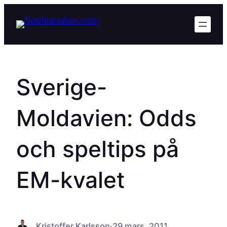
Hoppa
till
innehåll
Sverige-
Moldavien: Odds
och speltips på
EM-kvalet
Kristoffer Karlsson
·
29 mars, 2011