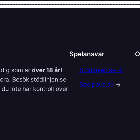
Spelansvar
O
l dig som är
över 18 år!
Stödlinjen.se →
lora. Besök stödlinjen.se
Spelpaus.se
→
du inte har kontroll över