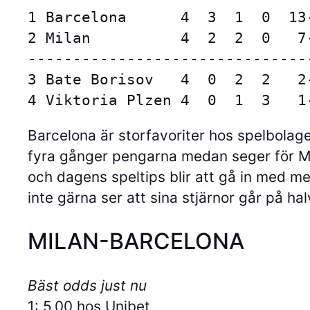
1 Barcelona      4  3  1  0  13-
2 Milan          4  2  2  0   7-
--------------------------------
3 Bate Borisov   4  0  2  2   2-
4 Viktoria Plzen 4  0  1  3   1
Barcelona är storfavoriter hos spelbolagen
fyra gånger pengarna medan seger för Mil
och dagens speltips blir att gå in med me
inte gärna ser att sina stjärnor går på hal
MILAN-BARCELONA
Bäst odds just nu
1: 5,00 hos Unibet