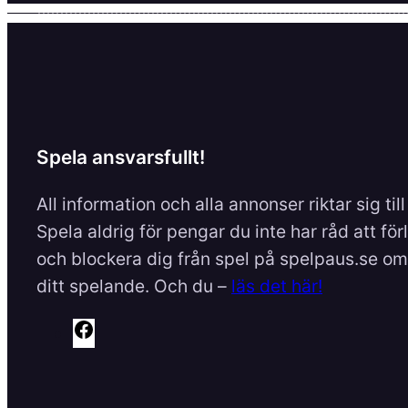
Spela ansvarsfullt!
All information och alla annonser riktar sig til
Spela aldrig för pengar du inte har råd att för
och blockera dig från spel på spelpaus.se om 
ditt spelande. Och du –
läs det här!
F
a
c