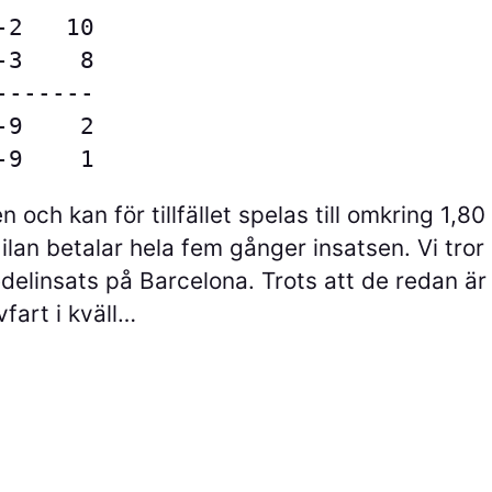
2   10

3    8

------ 

9    2

-9    1
 och kan för tillfället spelas till omkring 1,8
an betalar hela fem gånger insatsen. Vi tror 
delinsats på Barcelona. Trots att de redan är 
vfart i kväll…