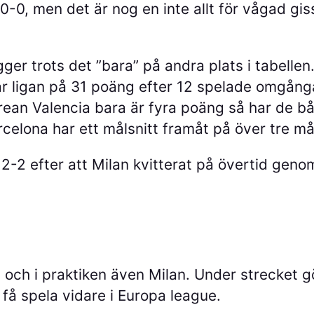
0-0, men det är nog en inte allt för vågad gi
gger trots det ”bara” på andra plats i tabell
r ligan på 31 poäng efter 12 spelade omgångar
trean Valencia bara är fyra poäng så har de b
elona har ett målsnitt framåt på över tre må
-2 efter att Milan kvitterat på övertid genom
och i praktiken även Milan. Under strecket g
få spela vidare i Europa league.