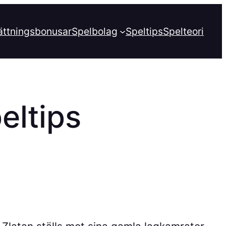
ättningsbonusar
Spelbolag
Speltips
Spelteori
eltips