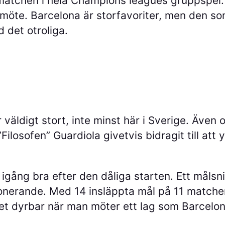
atchen i hela Champions leagues gruppspel. 
 möte. Barcelona är storfavoriter, men den som
 det otroliga.
väldigt stort, inte minst här i Sverige. Även 
osofen” Guardiola givetvis bidragit till att 
 igång bra efter den dåliga starten. Ett målsni
mponerande. Med 14 insläppta mål på 11 matcher 
ket dyrbar när man möter ett lag som Barcelon