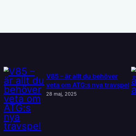
V85 – är allt du behöver
veta om ATG:s nya travspel
28 maj, 2025