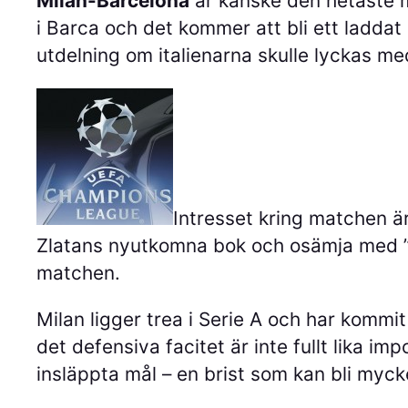
Milan-Barcelona
är kanske den hetaste m
i Barca och det kommer att bli ett laddat
utdelning om italienarna skulle lyckas med
Intresset kring matchen är 
Zlatans nyutkomna bok och osämja med ”Fil
matchen.
Milan ligger trea i Serie A och har kommit
det defensiva facitet är inte fullt lika i
insläppta mål – en brist som kan bli myc