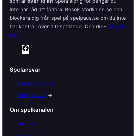
som är
över 18 år!
Spela aldrig för pengar du
inte har råd att förlora. Besök stödlinjen.se och
blockera dig från spel på spelpaus.se om du inte
har kontroll över ditt spelande. Och du –
läs det
här!
F
a
c
Spelansvar
e
b
Stödlinjen.se →
o
Spelpaus.se
→
o
k
Om spelkanalen
Kontakt
Om oss