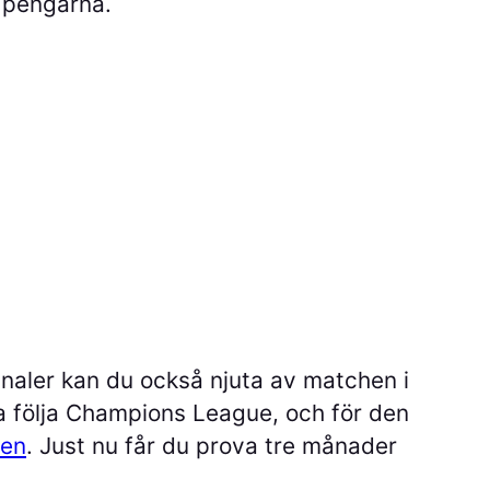
r pengarna.
analer kan du också njuta av matchen i
nna följa Champions League, och för den
ten
. Just nu får du prova tre månader