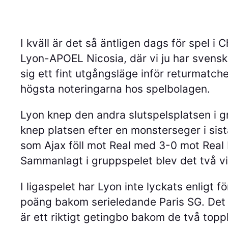
I kväll är det så äntligen dags för spel i
Lyon-APOEL Nicosia, där vi ju har svensk
sig ett fint utgångsläge inför returmatch
högsta noteringarna hos spelbolagen.
Lyon knep den andra slutspelsplatsen i
knep platsen efter en monsterseger i s
som Ajax föll mot Real med 3-0 mot Real M
Sammanlagt i gruppspelet blev det två vin
I ligaspelet har Lyon inte lyckats enligt 
poäng bakom serieledande Paris SG. Det in
är ett riktigt getingbo bakom de två top