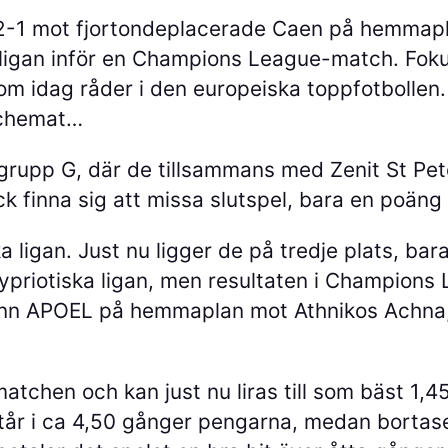
2-1 mot fjortondeplacerade Caen på hemmaplan.
i ligan inför en Champions League-match. Fok
m idag råder i den europeiska toppfotbollen.
lschemat…
n grupp G, där de tillsammans med Zenit St P
k finna sig att missa slutspel, bara en poän
a ligan. Just nu ligger de på tredje plats, bar
cypriotiska ligan, men resultaten i Champions
vann APOEL på hemmaplan mot Athnikos Achna, 
tchen och kan just nu liras till som bäst 1,45.
, står i ca 4,50 gånger pengarna, medan bortas