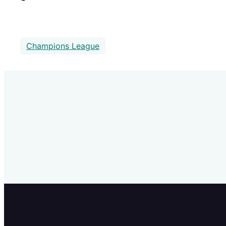
Champions League