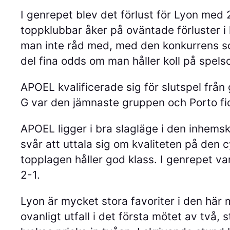
I genrepet blev det förlust för Lyon med 
toppklubbar åker på oväntade förluster 
man inte råd med, med den konkurrens so
del fina odds om man håller koll på spe
APOEL kvalificerade sig för slutspel frå
G var den jämnaste gruppen och Porto fic
APOEL ligger i bra slagläge i den inhemsk
svår att uttala sig om kvaliteten på den 
topplagen håller god klass. I genrepet 
2-1.
Lyon är mycket stora favoriter i den här ma
ovanligt utfall i det första mötet av två