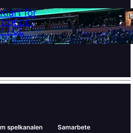
Klart för åttondelar i CL
21 februari, 2025
m spelkanalen
Samarbete