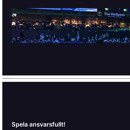
SHL är tillbaka!
11 september, 2025
Spela ansvarsfullt!