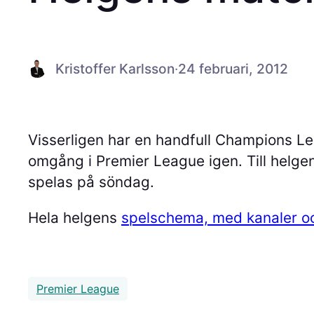
Kristoffer Karlsson
·
24 februari, 2012
Visserligen har en handfull Champions Lea
omgång i Premier League igen. Till helge
spelas på söndag.
Hela helgens
spelschema, med kanaler oc
Premier League