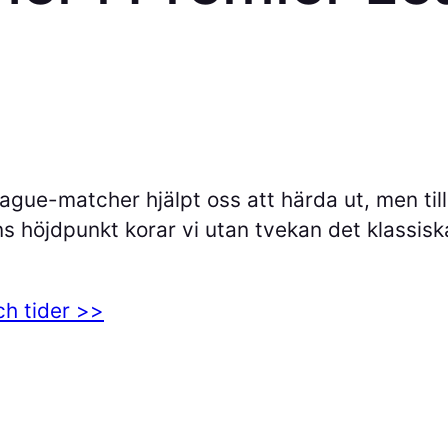
gue-matcher hjälpt oss att härda ut, men till 
ns höjdpunkt korar vi utan tvekan det klassi
h tider >>