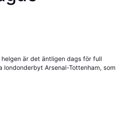
helgen är det äntligen dags för full
ska londonderbyt Arsenal-Tottenham, som