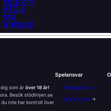
Spelansvar
O
l dig som är
över 18 år!
Stödlinjen.se →
lora. Besök stödlinjen.se
Spelpaus.se
→
du inte har kontroll över