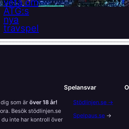
Spelansvar
O
l dig som är
över 18 år!
Stödlinjen.se →
lora. Besök stödlinjen.se
Spelpaus.se
→
du inte har kontroll över