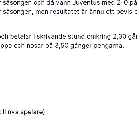
r säsongen och då vann Juventus med 2-0 på
r säsongen, men resultatet är ännu ett bevis p
 och betalar i skrivande stund omkring 2,30 
r uppe och nosar på 3,50 gånger pengarna.
ill nya spelare)