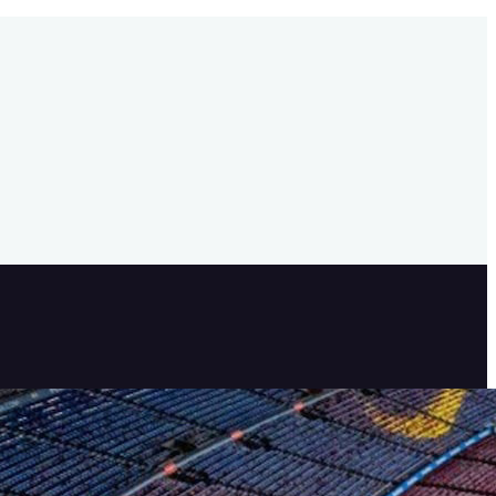
Klart för åttondelar i CL
21 februari, 2025