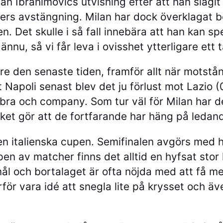
tan Ibrahimovics utvisning efter att han slagit
ers avstängning. Milan har dock överklagat be
ken. Det skulle i så fall innebära att han kan 
ännu, så vi får leva i ovisshet ytterligare ett 
re den senaste tiden, framför allt när motstå
Napoli senast blev det ju förlust mot Lazio (
 Ibra och company. Som tur väl för Milan har d
vilket gör att de fortfarande har häng på leda
 den italienska cupen. Semifinalen avgörs me
pen av matcher finns det alltid en hyfsat stor
l och bortalaget är ofta nöjda med att få med
r vara idé att snegla lite på krysset och även