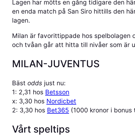
Lagen har mötts en gång tidigare den hä
en enda match på San Siro hittills den hä
lagen.
Milan är favorittippade hos spelbolagen
och tvåan går att hitta till nivåer som ä
MILAN-JUVENTUS
Bäst
odds
just nu:
1: 2,31 hos
Betsson
x: 3,30 hos
Nordicbet
2: 3,30 hos
Bet365
(1000 kronor i bonus t
Vårt speltips