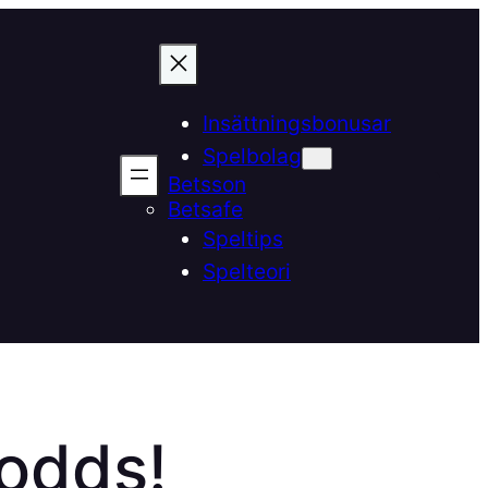
Insättningsbonusar
Spelbolag
Betsson
Betsafe
Speltips
Spelteori
 odds!