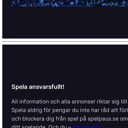
Spela ansvarsfullt!
All information och alla annonser riktar sig til
Spela aldrig för pengar du inte har råd att för
och blockera dig från spel på spelpaus.se om 
ditt spelande. Och du –
läs det här!