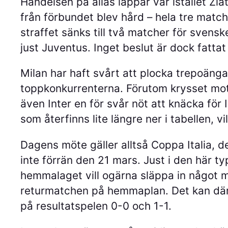
Händelsen på allas läppar var istället Zla
från förbundet blev hård – hela tre match
straffet sänks till två matcher för svens
just Juventus. Inget beslut är dock fattat 
Milan har haft svårt att plocka trepoänga
toppkonkurrenterna. Förutom krysset mot 
även Inter en för svår nöt att knäcka för
som återfinns lite längre ner i tabellen, 
Dagens möte gäller alltså Coppa Italia,
inte förrän den 21 mars. Just i den här ty
hemmalaget vill ogärna släppa in något må
returmatchen på hemmaplan. Det kan därfö
på resultatspelen 0-0 och 1-1.