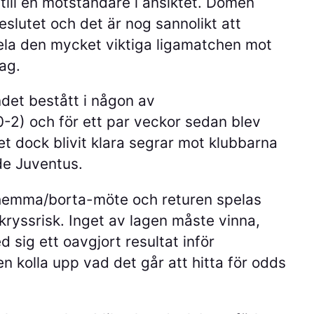
 till en motståndare i ansiktet. Domen
slutet och det är nog sannolikt att
spela den mycket viktiga ligamatchen mot
tag.
ndet bestått i någon av
0-2) och för ett par veckor sedan blev
et dock blivit klara segrar mot klubbarna
nde Juventus.
d hemma/borta-möte och returen spelas
 kryssrisk. Inget av lagen måste vinna,
 sig ett oavgjort resultat inför
 kolla upp vad det går att hitta för odds