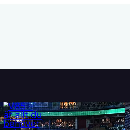
V85 – är allt du behöver
veta om ATG:s nya travspel
28 maj, 2025