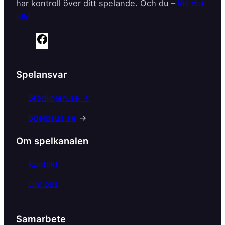
har kontroll över ditt spelande. Och du –
läs det
här!
F
a
c
Spelansvar
e
b
Stödlinjen.se →
o
Spelpaus.se
→
o
k
Om spelkanalen
Kontakt
Om oss
Samarbete