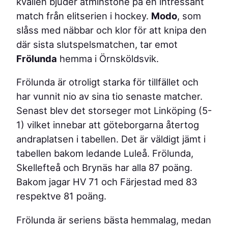
kvällen bjuder åtminstone på en intressant
match från elitserien i hockey.
Modo
, som
slåss med näbbar och klor för att knipa den
där sista slutspelsmatchen, tar emot
Frölunda
hemma i Örnsköldsvik.
Frölunda är otroligt starka för tillfället och
har vunnit nio av sina tio senaste matcher.
Senast blev det storseger mot Linköping (5-
1) vilket innebar att göteborgarna återtog
andraplatsen i tabellen. Det är väldigt jämt i
tabellen bakom ledande Luleå. Frölunda,
Skellefteå och Brynäs har alla 87 poäng.
Bakom jagar HV 71 och Färjestad med 83
respektve 81 poäng.
Frölunda är seriens bästa hemmalag, medan