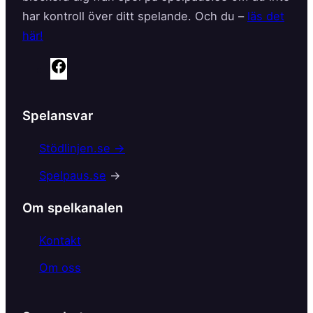
har kontroll över ditt spelande. Och du –
läs det
här!
F
a
c
Spelansvar
e
b
Stödlinjen.se →
o
Spelpaus.se
→
o
k
Om spelkanalen
Kontakt
Om oss