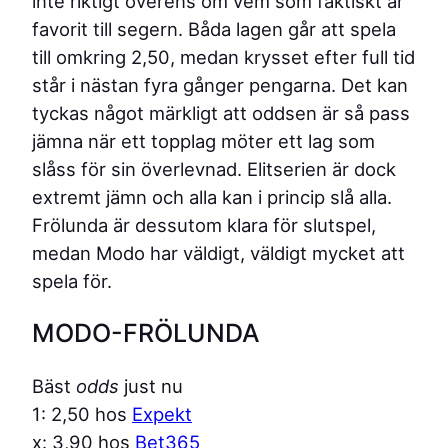
inte riktigt överens om vem som faktiskt är
favorit till segern. Båda lagen går att spela
till omkring 2,50, medan krysset efter full tid
står i nästan fyra gånger pengarna. Det kan
tyckas något märkligt att oddsen är så pass
jämna när ett topplag möter ett lag som
slåss för sin överlevnad. Elitserien är dock
extremt jämn och alla kan i princip slå alla.
Frölunda är dessutom klara för slutspel,
medan Modo har väldigt, väldigt mycket att
spela för.
MODO-FRÖLUNDA
Bäst
odds
just nu
1: 2,50 hos
Expekt
x: 3,90 hos
Bet365