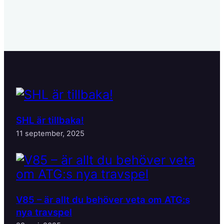
SHL är tillbaka!
11 september, 2025
V85 – är allt du behöver veta om ATG:s
nya travspel