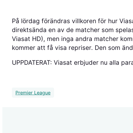
På lördag förändras villkoren för hur Via
direktsända en av de matcher som spelas 
Viasat HD), men inga andra matcher komm
kommer att få visa repriser. Den som ändå v
UPPDATERAT: Viasat erbjuder nu alla parab
Premier League