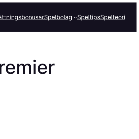
ättningsbonusar
Spelbolag
Speltips
Spelteori
remier