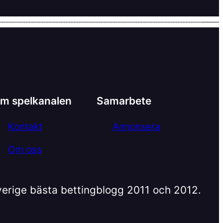
m spelkanalen
Samarbete
Kontakt
Annonsera
Om oss