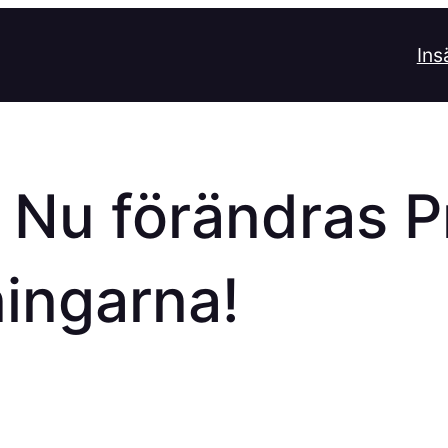
Ins
 Nu förändras P
ingarna!