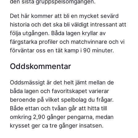
den sista gruppspelsomgången.
Det här kommer att bli en mycket sevärd
historia och det ska bli väldigt intressant att
följa utgången. Båda lagen kryllar av
färgstarka profiler och matchvinnare och vi
förväntar oss en tät kamp i 90 minuter.
Oddskommentar
Oddsmässigt är det helt jämt mellan de
båda lagen och favoritskapet varierar
beroende på vilket spelbolag du frågar.
Både ettan och tvåan går att hitta till
omkring 2,90 gånger pengarna, medan
krysset ger ca tre gånger insatsen.