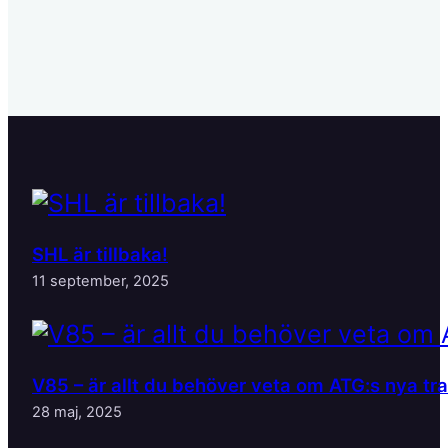
SHL är tillbaka!
11 september, 2025
V85 – är allt du behöver veta om ATG:s nya tr
28 maj, 2025