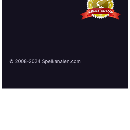
© 2008-2024 Spelkanalen.com