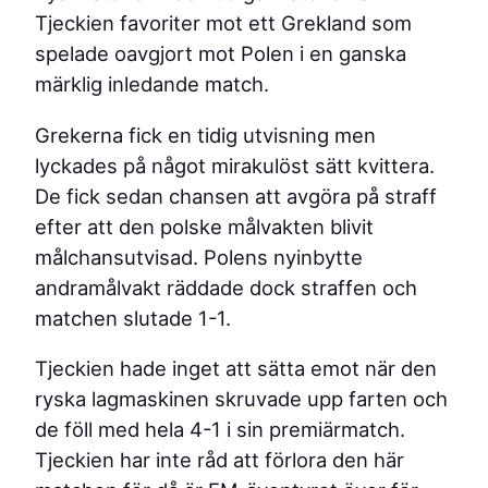
Tjeckien favoriter mot ett Grekland som
spelade oavgjort mot Polen i en ganska
märklig inledande match.
Grekerna fick en tidig utvisning men
lyckades på något mirakulöst sätt kvittera.
De fick sedan chansen att avgöra på straff
efter att den polske målvakten blivit
målchansutvisad. Polens nyinbytte
andramålvakt räddade dock straffen och
matchen slutade 1-1.
Tjeckien hade inget att sätta emot när den
ryska lagmaskinen skruvade upp farten och
de föll med hela 4-1 i sin premiärmatch.
Tjeckien har inte råd att förlora den här