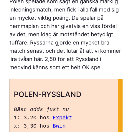
Polen spelade som sagt en ganska märklig
inledningsmatch, men fick i alla fall med sig
en mycket viktig poäng. De spelar på
hemmaplan och har givetvis en viss fördel
av det, men idag är motståndet betydligt
tuffare. Ryssarna gjorde en mycket bra
match senast och det lutar åt att vi kommer
lira tvåan här. 2,50 för ett Ryssland i
medvind känns som ett helt OK spel.
POLEN-RYSSLAND
Bäst odds just nu
1: 3,20 hos
Expekt
x: 3,30 hos
Bwin