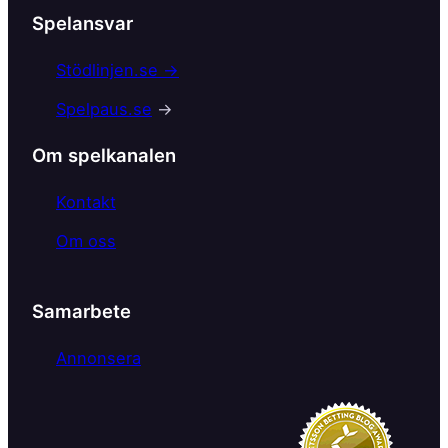
c
Spelansvar
e
b
Stödlinjen.se →
o
Spelpaus.se
→
o
k
Om spelkanalen
Kontakt
Om oss
Samarbete
Annonsera