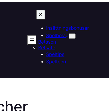
Insättningsbonusar
Spelbolag
Betsson
Betsafe
Speltips
Spelteori
cher