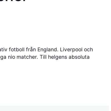
tiv fotboll från England. Liverpool och
a nio matcher. Till helgens absoluta