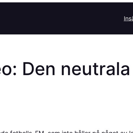
Ins
o: Den neutrala