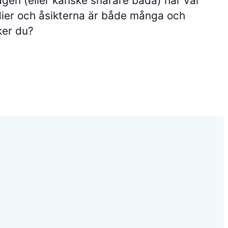
agen (eller kanske snarare båda) har väl
edier och åsikterna är både många och
ker du?