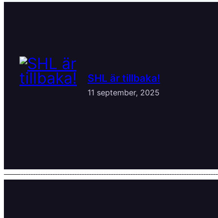
SHL är tillbaka!
11 september, 2025