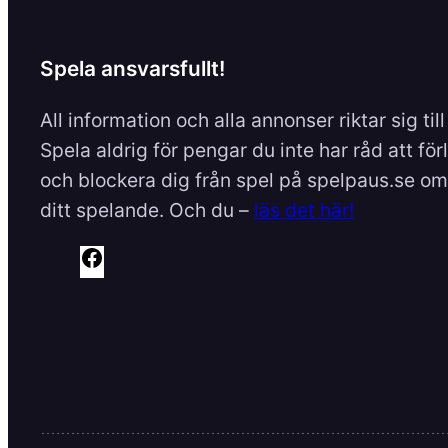
Spela ansvarsfullt!
All information och alla annonser riktar sig til
Spela aldrig för pengar du inte har råd att för
och blockera dig från spel på spelpaus.se om 
ditt spelande. Och du –
läs det här!
F
a
c
e
b
o
o