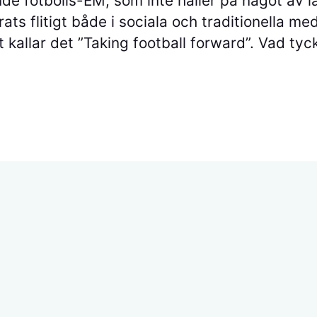
de fotbolls-EM, som inte håller på något av l
ts flitigt både i sociala och traditionella m
 kallar det ”Taking football forward”. Vad tyc