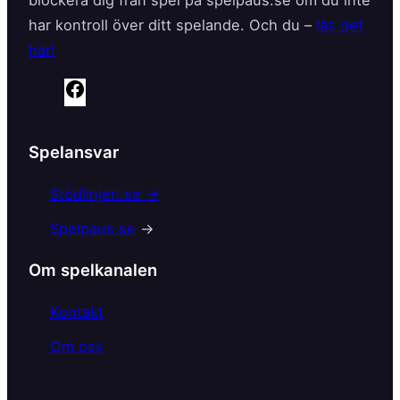
har kontroll över ditt spelande. Och du –
läs det
här!
F
a
c
Spelansvar
e
b
Stödlinjen.se →
o
Spelpaus.se
→
o
k
Om spelkanalen
Kontakt
Om oss