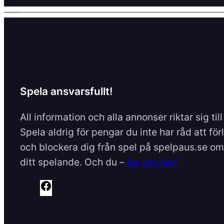
Spela ansvarsfullt!
All information och alla annonser riktar sig til
Spela aldrig för pengar du inte har råd att för
och blockera dig från spel på spelpaus.se om 
ditt spelande. Och du –
läs det här!
F
a
c