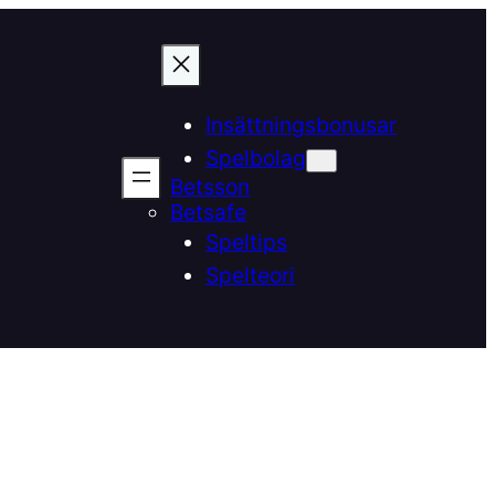
Insättningsbonusar
Spelbolag
Betsson
Betsafe
Speltips
Spelteori