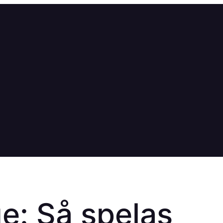
e: Så spelas