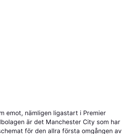
m emot, nämligen ligastart i Premier
pelbolagen är det Manchester City som har
schemat för den allra första omgången av