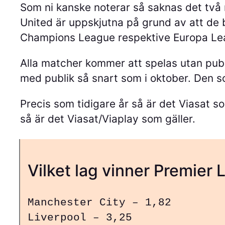
Som ni kanske noterar så saknas det två
United är uppskjutna på grund av att de
Champions League respektive Europa Lea
Alla matcher kommer att spelas utan publi
med publik så snart som i oktober. Den so
Precis som tidigare år så är det Viasat so
så är det Viasat/Viaplay som gäller.
Vilket lag vinner Premier
Manchester City – 1,82
Liverpool – 3,25