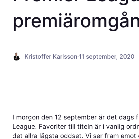
premiäromgå
Kristoffer Karlsson
·
11 september, 2020
I morgon den 12 september är det dags fö
League. Favoriter till titeln är i vanlig
det allra lägsta oddset. Vi ser fram emo