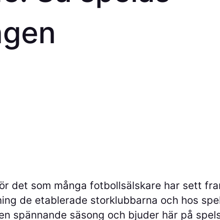
ngen
r det som många fotbollsälskare har sett fra
 ordning de etablerade storklubbarna och hos s
t en spännande säsong och bjuder här på spel