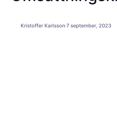
Kristoffer Karlsson
·
7 september, 2023