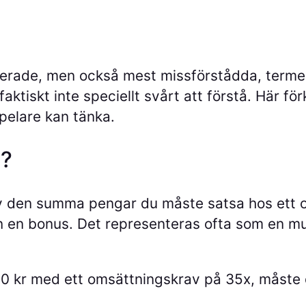
terade, men också mest missförstådda, terme
faktiskt inte speciellt svårt att förstå. Här f
pelare kan tänka.
v?
av den summa pengar du måste satsa hos ett o
rån en bonus. Det representeras ofta som en 
 kr med ett omsättningskrav på 35x, måste d