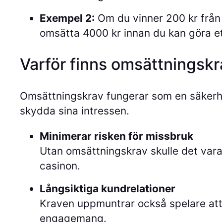
Exempel 2:
Om du vinner 200 kr frå
omsätta 4000 kr innan du kan göra et
Varför finns omsättningskr
Omsättningskrav fungerar som en säkerhe
skydda sina intressen.
Minimerar risken för missbruk
Utan omsättningskrav skulle det vara 
casinon.
Långsiktiga kundrelationer
Kraven uppmuntrar också spelare att 
engagemang.