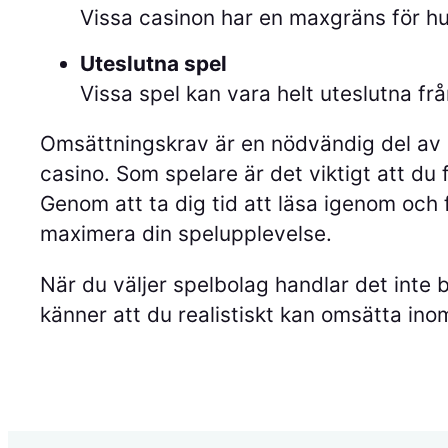
Vissa casinon har en maxgräns för h
Uteslutna spel
Vissa spel kan vara helt uteslutna från
Omsättningskrav är en nödvändig del av e
casino. Som spelare är det viktigt att du
Genom att ta dig tid att läsa igenom och 
maximera din spelupplevelse.
När du väljer spelbolag handlar det inte
känner att du realistiskt kan omsätta in