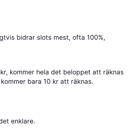
ligtvis bidrar slots mest, ofta 100%,
kr, kommer hela det beloppet att räknas
kommer bara 10 kr att räknas.
det enklare.