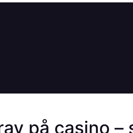
av på casino – 