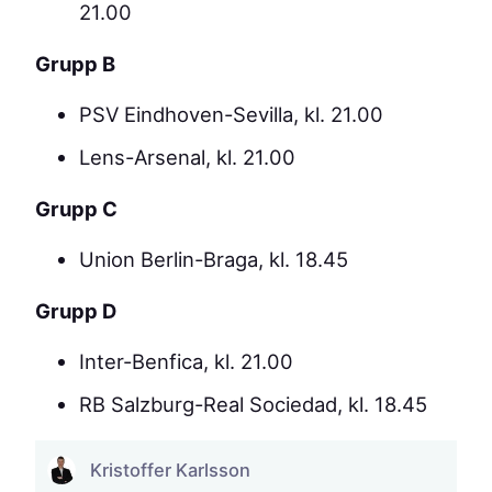
21.00
Grupp B
PSV Eindhoven-Sevilla, kl. 21.00
Lens-Arsenal, kl. 21.00
Grupp C
Union Berlin-Braga, kl. 18.45
Grupp D
Inter-Benfica, kl. 21.00
RB Salzburg-Real Sociedad, kl. 18.45
Kristoffer Karlsson