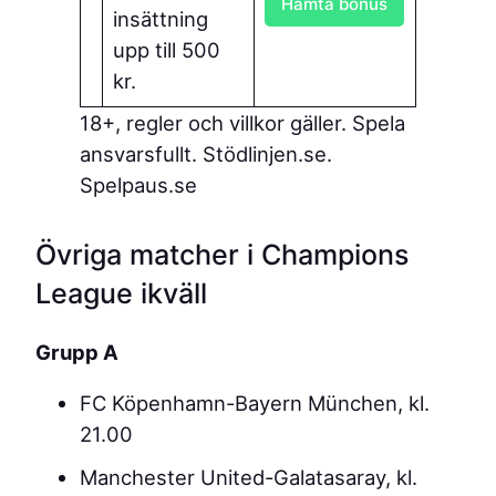
Hämta bonus
insättning
upp till 500
kr.
18+, regler och villkor gäller. Spela
ansvarsfullt. Stödlinjen.se.
Spelpaus.se
Övriga matcher i Champions
League ikväll
Grupp A
FC Köpenhamn-Bayern München, kl.
21.00
Manchester United-Galatasaray, kl.