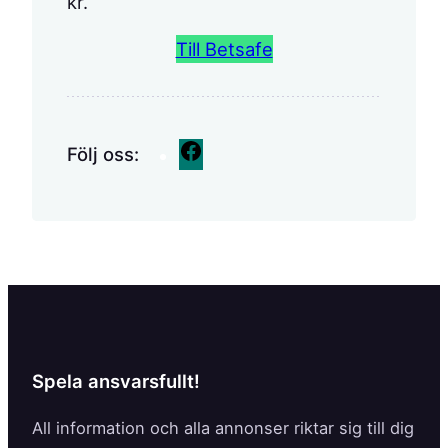
kr.
Till Betsafe
F
Följ oss:
a
c
e
b
o
o
k
Spela ansvarsfullt!
All information och alla annonser riktar sig till dig