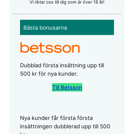
Vi riktar oss till dig som är över 18 år!
Bästa bonusarna
Dubblad första insättning upp till
500 kr för nya kunder.
Till Betsson
Nya kunder får första första
insättningen dubblerad upp till 500