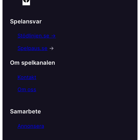
a
c
Spelansvar
e
b
Stödlinjen.se →
o
Spelpaus.se
→
o
k
Om spelkanalen
Kontakt
Om oss
Samarbete
Annonsera