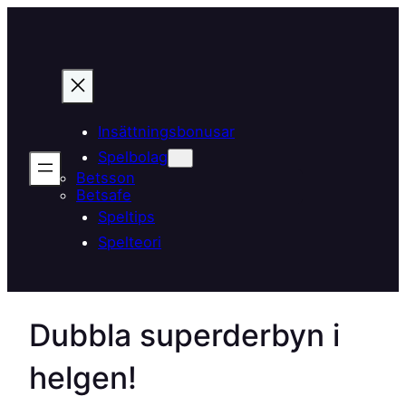
Hoppa
till
innehåll
Insättningsbonusar
Spelbolag
Betsson
Betsafe
Speltips
Spelteori
Dubbla superderbyn i
helgen!