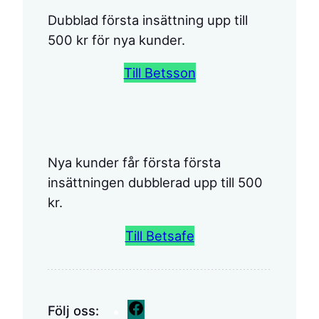
Dubblad första insättning upp till
500 kr för nya kunder.
Till Betsson
Nya kunder får första första
insättningen dubblerad upp till 500
kr.
Till Betsafe
F
Följ oss: