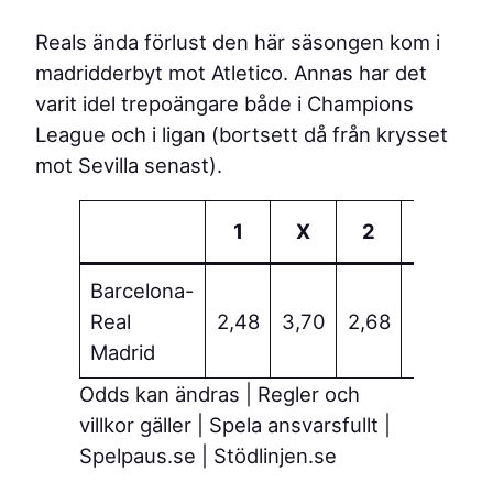
Reals ända förlust den här säsongen kom i
madridderbyt mot Atletico. Annas har det
varit idel trepoängare både i Champions
League och i ligan (bortsett då från krysset
mot Sevilla senast).
1
X
2
Barcelona-
Spe
Real
2,48
3,70
2,68
mat
Madrid
Odds kan ändras | Regler och
villkor gäller | Spela ansvarsfullt |
Spelpaus.se | Stödlinjen.se