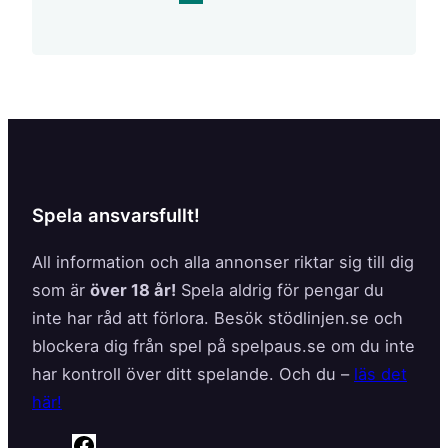
a
c
e
b
o
o
k
Spela ansvarsfullt!
All information och alla annonser riktar sig till dig
som är
över 18 år!
Spela aldrig för pengar du
inte har råd att förlora. Besök stödlinjen.se och
blockera dig från spel på spelpaus.se om du inte
har kontroll över ditt spelande. Och du –
läs det
här!
F