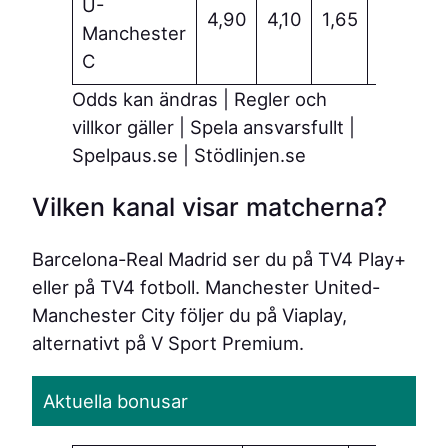
U-
Spe
4,90
4,10
1,65
Manchester
mat
C
Odds kan ändras | Regler och
villkor gäller | Spela ansvarsfullt |
Spelpaus.se | Stödlinjen.se
Vilken kanal visar matcherna?
Barcelona-Real Madrid ser du på TV4 Play+
eller på TV4 fotboll. Manchester United-
Manchester City följer du på Viaplay,
alternativt på V Sport Premium.
Aktuella bonusar