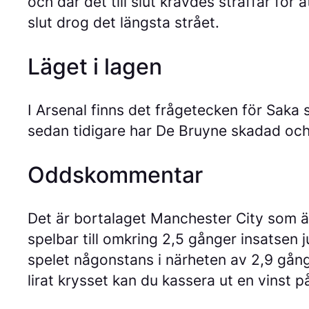
och där det till slut krävdes straffar för a
slut drog det längsta strået.
Läget i lagen
I Arsenal finns det frågetecken för Saka
sedan tidigare har De Bruyne skadad och 
Oddskommentar
Det är bortalaget Manchester City som ä
spelbar till omkring 2,5 gånger insatsen 
spelet någonstans i närheten av 2,9 gång
lirat krysset kan du kassera ut en vinst 