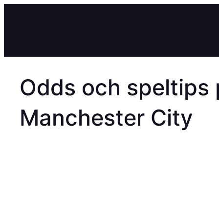
Hoppa
till
innehåll
Odds och speltips 
Manchester City