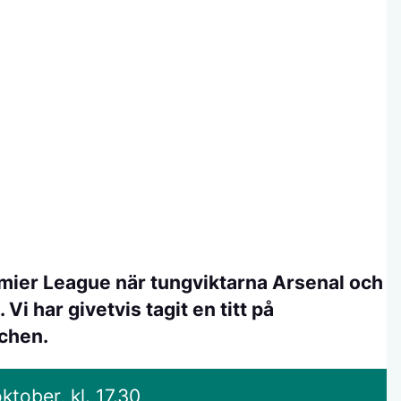
remier League när tungviktarna Arsenal och
i har givetvis tagit en titt på
tchen.
tober, kl. 17.30