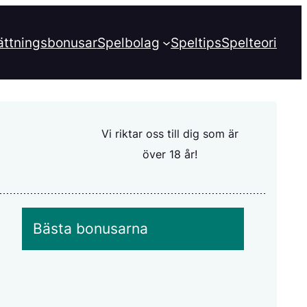
ättningsbonusar
Spelbolag
Speltips
Spelteori
Vi riktar oss till dig som är
över 18 år!
Bästa bonusarna