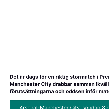
Det är dags för en riktig stormatch i P
Manchester City drabbar samman ikväll. V
förutsättningarna och oddsen inför ma
Arsenal-Manchester City, söndag 8 ok