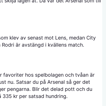
tt skilja lagen åt. Då var det Arsenal som till
 som klev av senast mot Lens, medan City
Rodri är avstängd i kvällens match.
r favoriter hos spelbolagen och tvåan är
just nu. Satsar du på Arsenal så ger det
er pengarna. Blir det delad pott och du
på 335 kr per satsad hundring.