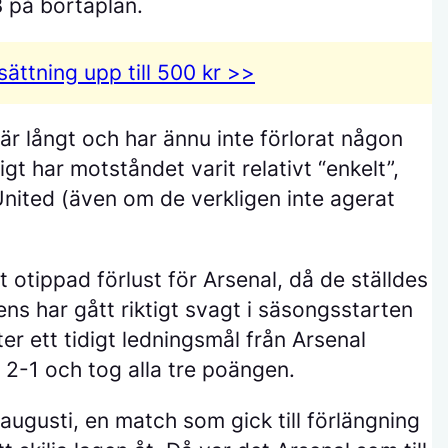
på bortaplan.
sättning
upp till 500 kr >>
 här långt och har ännu inte förlorat någon
t har motståndet varit relativt “enkelt”,
ited (även om de verkligen inte agerat
 otippad förlust för Arsenal, då de ställdes
s har gått riktigt svagt i säsongsstarten
fter ett tidigt ledningsmål från Arsenal
2-1 och tog alla tre poängen.
augusti, en match som gick till förlängning