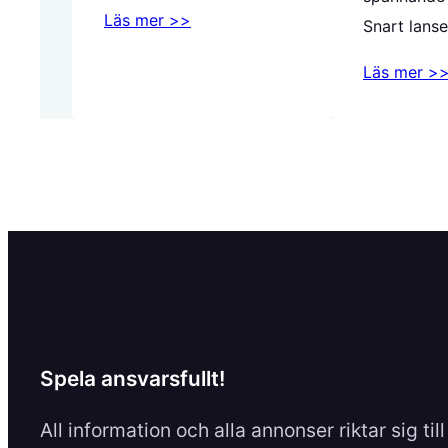
hockeyn och SHL. Vi ser
Läs mer >>
Snart lans
fram emot en spännande
helt ny spe
säsong med både
Läs mer >
Men vad är
intressanta nykomlingar
V85, varför
och en hemvändande
populära V
svensk superstjärna på
betyder fö
isen. En ny SHL-säsong
dig som sp
står för dörren och det är
reder vi ut 
glädjande att se att vi
behöver ve
åter har ett
klassiska V
stockholmslag i
varit svens
hockeyns finrum.…
flaggskepp
Spela ansvarsfullt!
ska pricka 
All information och alla annonser riktar sig til