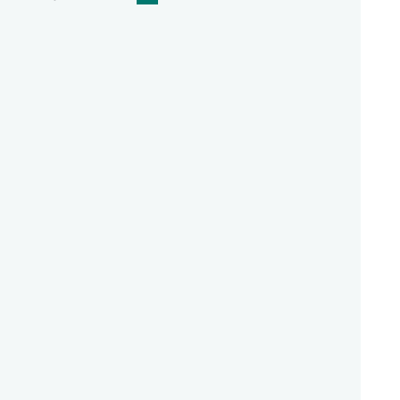
a
c
e
b
o
o
k