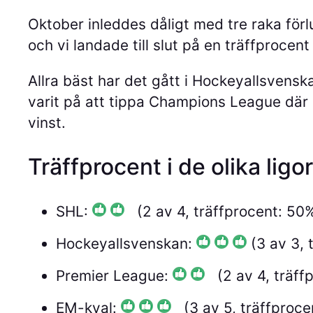
Oktober inleddes dåligt med tre raka fö
och vi landade till slut på en träffprocen
Allra bäst har det gått i Hockeyallsvenska
varit på att tippa Champions League där 
vinst.
Träffprocent i de olika ligo
SHL:
(2 av 4, träffprocent: 50
Hockeyallsvenskan:
(3 av 3, 
Premier League:
(2 av 4, träff
EM-kval:
(3 av 5, träffproce