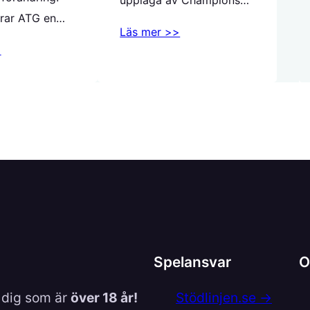
upplaga av Champions
erar ATG en
League. Nu återstår
Läs mer >>
lform: V85.
endast 16 klubbar som
>
 egentligen
ska göra upp om
 ersätter det
klubblagsfotbollens
75, och vad
finaste utmärkelse.
rändringen för
Matcherna avgörs den 4
elare? Här
mars med returmöten
allt du
den 11 mars. Noterbart är
ta. Det
så klart att Manchester
75 har länge
City saknas. Deras
k travsports
säsong har så här långt
, där spelare
varit en stor besvikelse
Spelansvar
O
in vinnarna…
och…
l dig som är
över 18 år!
Stödlinjen.se →