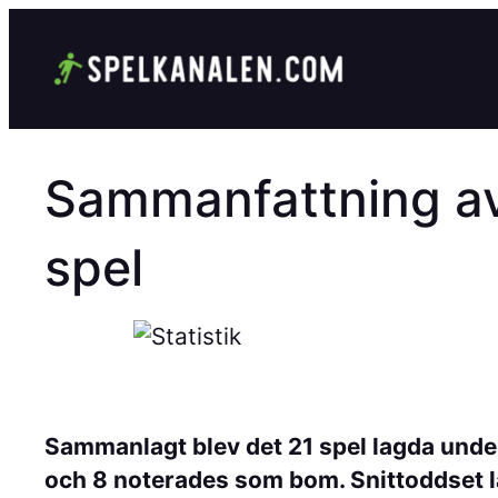
Hoppa
till
innehåll
Sammanfattning a
spel
Sammanlagt blev det 21 spel lagda unde
och 8 noterades som bom. Snittoddset 