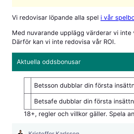
Vi redovisar löpande alla spel
i vår spelb
Med nuvarande upplägg värderar vi inte vå
Därför kan vi inte redovisa vår ROI.
Aktuella oddsbonusar
Betsson dubblar din första insättn
Betsafe dubblar din första insättni
18+, regler och villkor gäller. Spela a
Kristoffer Karlsson