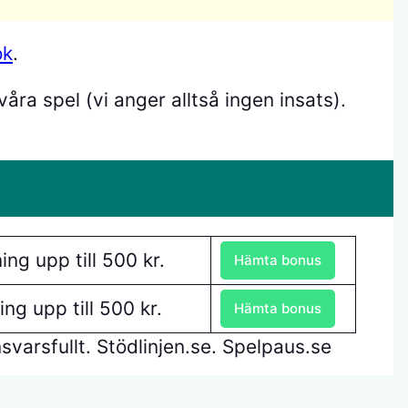
ok
.
ra spel (vi anger alltså ingen insats).
ing upp till 500 kr.
Hämta bonus
ng upp till 500 kr.
Hämta bonus
nsvarsfullt. Stödlinjen.se. Spelpaus.se