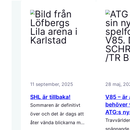
11 september, 2025
28 maj, 20
SHL är tillbaka!
V85 – är 
behöver 
Sommaren är definitivt
ATG:s ny
över och det är dags att
Travvärlden
åter vända blickarna mot
spännande 