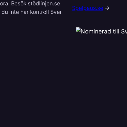
lora. Besök stödlinjen.se
Spelpaus.se
→
du inte har kontroll över