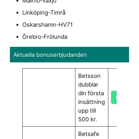
Malmö-Växjö
Linköping-Timrå
Oskarshamn-HV71
Örebro-Frölunda
Aktuella bonuserbjudanden
Betsson
dubblar
din första
Hämta bo
insättning
upp till
500 kr.
Betsafe