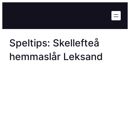
Hoppa
till
innehåll
Speltips: Skellefteå
hemmaslår Leksand