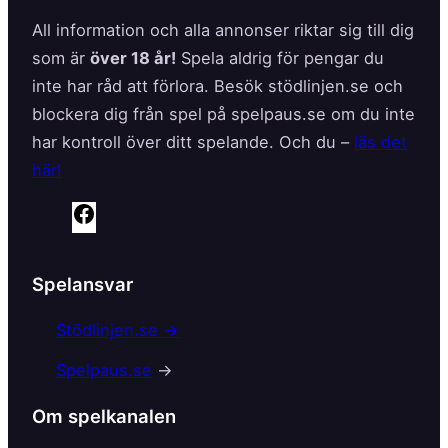
All information och alla annonser riktar sig till dig
som är
över 18 år!
Spela aldrig för pengar du
inte har råd att förlora. Besök stödlinjen.se och
blockera dig från spel på spelpaus.se om du inte
har kontroll över ditt spelande. Och du –
läs det
här!
F
a
c
Spelansvar
e
b
Stödlinjen.se →
o
Spelpaus.se
→
o
k
Om spelkanalen