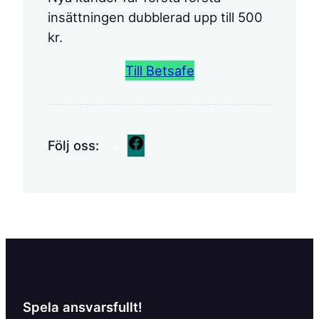
insättningen dubblerad upp till 500
kr.
Till Betsafe
F
Följ oss:
a
c
e
b
o
o
k
Spela ansvarsfullt!