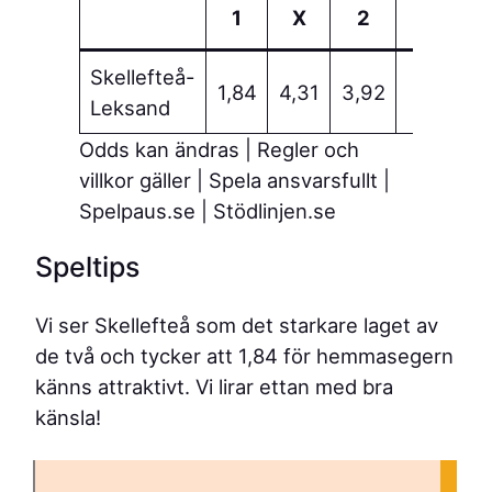
1
X
2
Skellefteå-
Spel
1,84
4,31
3,92
Leksand
mat
Odds kan ändras | Regler och
villkor gäller | Spela ansvarsfullt |
Spelpaus.se | Stödlinjen.se
Speltips
Vi ser Skellefteå som det starkare laget av
de två och tycker att 1,84 för hemmasegern
känns attraktivt. Vi lirar ettan med bra
känsla!