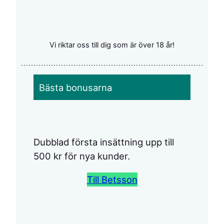
Noterbart är så klart att Manchester City
saknas. Deras säsong har så här långt
varit en stor besvikelse och…
Vi riktar oss till dig som är över 18 år!
Bästa bonusarna
Dubblad första insättning upp till
500 kr för nya kunder.
Till Betsson