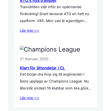
ATG:s nya travspel
Travvärlden står inför en spännande
förändring! Snart lanserar ATG en helt ny
spelform: V85. Men vad är egentligen
V85, varför ersätter det populära V75,
Läs mer >>
och vad betyder förändringen för dig som
spelare? Här reder vi ut allt du behöver
veta. Det klassiska V75 har länge varit
svensk travsports flaggskepp, där
21 februari, 2025
spelare ska pricka in vinnarna…
Klart för åttondelar i CL
Det börjar dra ihop sig till avgörandet i
årets upplaga av Champions League. Nu
återstår endast 16 klubbar som ska göra
upp om klubblagsfotbollens finaste
Läs mer >>
utmärkelse. Matcherna avgörs den 4
mars med returmöten den 11 mars.