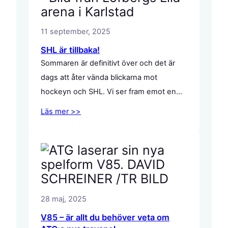
11 september, 2025
SHL är tillbaka!
Sommaren är definitivt över och det är
dags att åter vända blickarna mot
hockeyn och SHL. Vi ser fram emot en
spännande säsong med både intressanta
Läs mer >>
nykomlingar och en hemvändande
svensk superstjärna på isen. En ny SHL-
säsong står för dörren och det är
glädjande att se att vi åter har ett
stockholmslag i hockeyns finrum.…
28 maj, 2025
V85 – är allt du behöver veta om