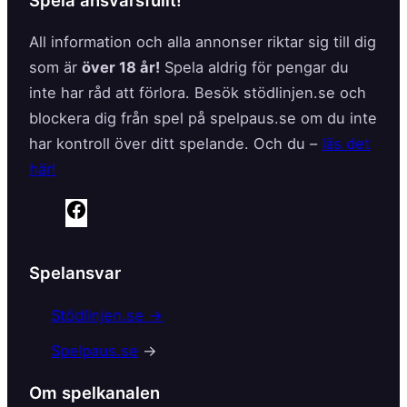
All information och alla annonser riktar sig till dig
som är
över 18 år!
Spela aldrig för pengar du
inte har råd att förlora. Besök stödlinjen.se och
blockera dig från spel på spelpaus.se om du inte
har kontroll över ditt spelande. Och du –
läs det
här!
F
a
c
Spelansvar
e
b
Stödlinjen.se →
o
Spelpaus.se
→
o
k
Om spelkanalen