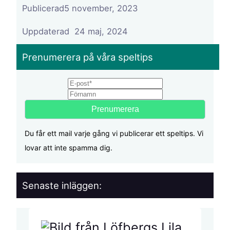
Publicerad
5 november, 2023
24 maj, 2024
Prenumerera på våra speltips
Email
First name
Du får ett mail varje gång vi publicerar ett speltips. Vi
lovar att inte spamma dig.
Senaste inläggen: