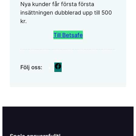
Nya kunder får första första
insättningen dubblerad upp till 500
kr.
Till Betsafe
F
Följ oss:
a
c
e
b
o
o
k
Spela ansvarsfullt!