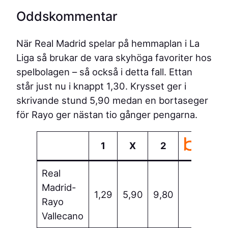
Oddskommentar
När Real Madrid spelar på hemmaplan i La
Liga så brukar de vara skyhöga favoriter hos
spelbolagen – så också i detta fall. Ettan
står just nu i knappt 1,30. Krysset ger i
skrivande stund 5,90 medan en bortaseger
för Rayo ger nästan tio gånger pengarna.
1
X
2
Real
Madrid-
Spela
1,29
5,90
9,80
Rayo
matc
Vallecano