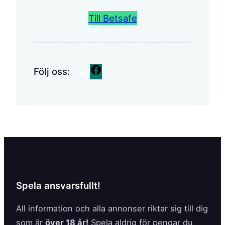
Till Betsafe
F
Följ oss:
a
c
e
b
o
o
k
Spela ansvarsfullt!
All information och alla annonser riktar sig till dig
som är
över 18 år!
Spela aldrig för pengar du