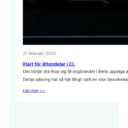
21 februari, 2025
Klart för åttondelar i CL
Det börjar dra ihop sig till avgörandet i årets uppl
Deras säsong har så här långt varit en stor besvikel
Läs mer >>