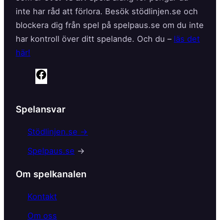
inte har råd att förlora. Besök stödlinjen.se och
blockera dig från spel på spelpaus.se om du inte
har kontroll över ditt spelande. Och du –
läs det
här!
F
a
c
Spelansvar
e
b
Stödlinjen.se →
o
Spelpaus.se
→
o
k
Om spelkanalen
Kontakt
Om oss