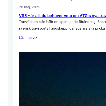
28 maj, 2025
V85 – är allt du behöver veta om ATG:s nya tra
Travvärlden står inför en spännande förändring! Snart
svensk travsports flaggskepp, där spelare ska pricka
Läs mer >>