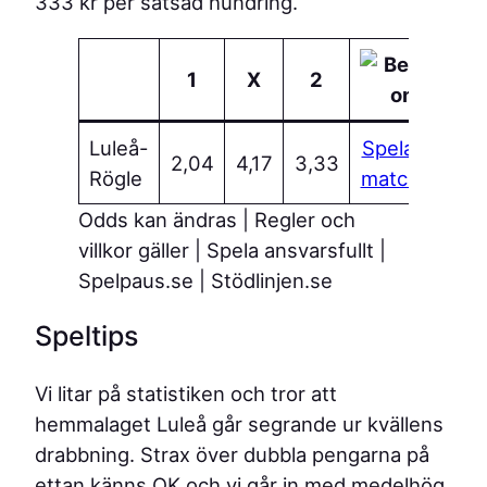
333 kr per satsad hundring.
1
X
2
Luleå-
Spela på
2,04
4,17
3,33
Rögle
matchen
Odds kan ändras | Regler och
villkor gäller | Spela ansvarsfullt |
Spelpaus.se | Stödlinjen.se
Speltips
Vi litar på statistiken och tror att
hemmalaget Luleå går segrande ur kvällens
drabbning. Strax över dubbla pengarna på
ettan känns OK och vi går in med medelhög