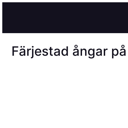
Hoppa
till
innehåll
Färjestad ångar p