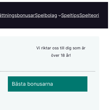
ättningsbonusar
Spelbolag
Speltips
Spelteori
Vi riktar oss till dig som är
över 18 år!
Bästa bonusarna