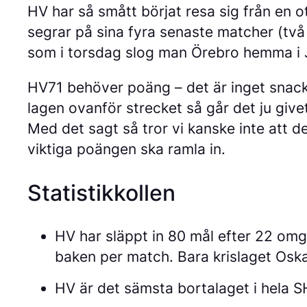
HV har så smått börjat resa sig från en ot
segrar på sina fyra senaste matcher (två
som i torsdag slog man Örebro hemma i J
HV71 behöver poäng – det är inget snac
lagen ovanför strecket så går det ju give
Med det sagt så tror vi kanske inte att d
viktiga poängen ska ramla in.
Statistikkollen
HV har släppt in 80 mål efter 22 omgån
baken per match. Bara krislaget Osk
HV är det sämsta bortalaget i hela 