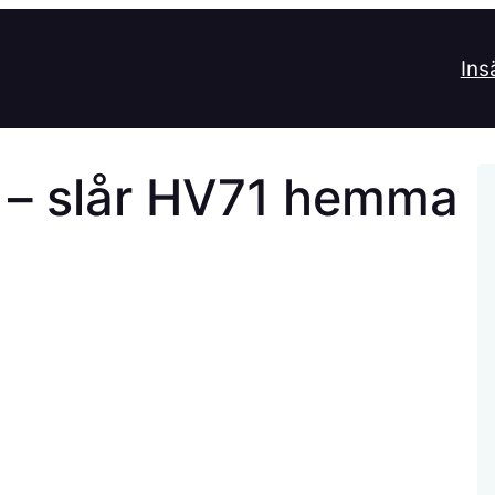
Ins
å – slår HV71 hemma