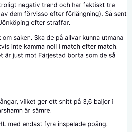
roligt negativ trend och har faktiskt tre
 av dem förvisso efter förlängning). Så sent
önköping efter straffar.
k om saken. Ska de på allvar kunna utmana
tvis inte kamma noll i match efter match.
et är just mot Färjestad borta som de så
gar, vilket ger ett snitt på 3,6 baljor i
arshamn är sämre.
SHL med endast fyra inspelade poäng.