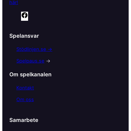
här!
F
a
c
Spelansvar
e
b
Stödlinjen.se →
o
Spelpaus.se
→
o
k
Om spelkanalen
Kontakt
Om oss
Samarbete