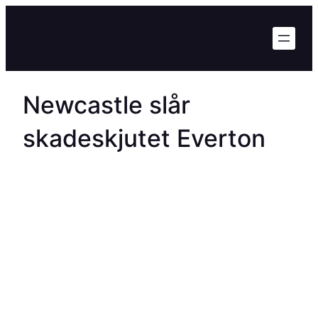
Hoppa
till
innehåll
Newcastle slår
skadeskjutet Everton