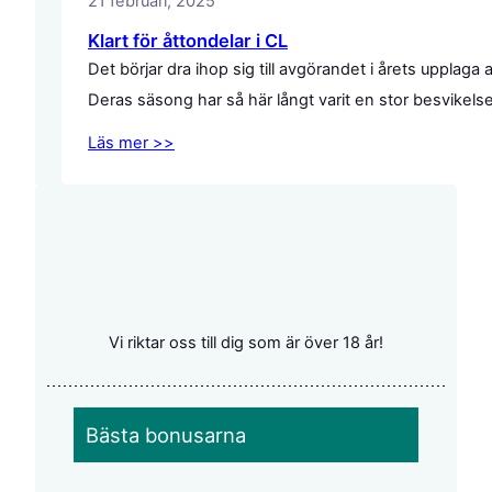
21 februari, 2025
Klart för åttondelar i CL
Det börjar dra ihop sig till avgörandet i årets uppl
Deras säsong har så här långt varit en stor besvikel
Läs mer >>
Vi riktar oss till dig som är över 18 år!
Bästa bonusarna