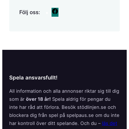
F
Följ oss:
a
c
e
b
o
o
k
Spela ansvarsfullt!
All information och alla annonser riktar sig till dig
som är
över 18 år!
Spela aldrig för pengar du
inte har råd att förlora. Besök stödlinjen.se och
blockera dig från spel på spelpaus.se om du inte
har kontroll över ditt spelande. Och du –
läs det