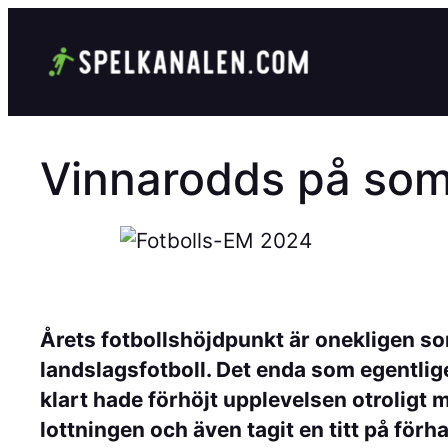
Hoppa
till
innehåll
Vinnarodds på som
Årets fotbollshöjdpunkt är onekligen so
landslagsfotboll. Det enda som egentlig
klart hade förhöjt upplevelsen otroligt m
lottningen och även tagit en titt på för