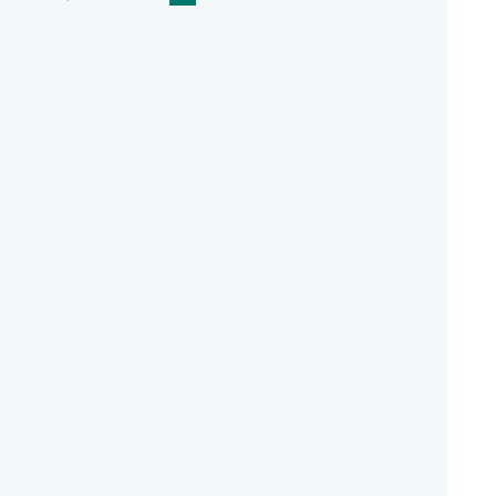
a
c
e
b
o
o
k