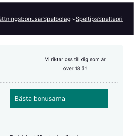
ättningsbonusar
Spelbolag
Speltips
Spelteori
Vi riktar oss till dig som är
över 18 år!
Bästa bonusarna