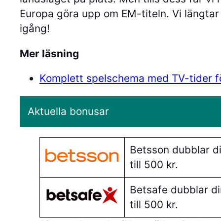
Europa göra upp om EM-titeln. Vi längtar 
igång!
Mer läsning
Komplett spelschema med TV-tider f
Aktuella bonusar
Betsson dubblar di
till 500 kr.
Betsafe dubblar di
till 500 kr.