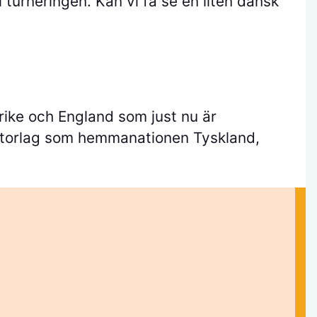
 turneringen. Kan vi få se en liten dansk
krike och England som just nu är
l storlag som hemmanationen Tyskland,