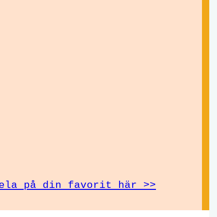
ela på din favorit här >>