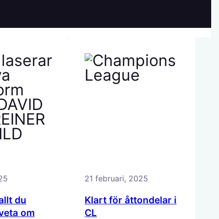
25
21 februari, 2025
allt du
Klart för åttondelar i
veta om
CL