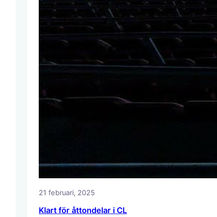
21 februari, 2025
Klart för åttondelar i CL