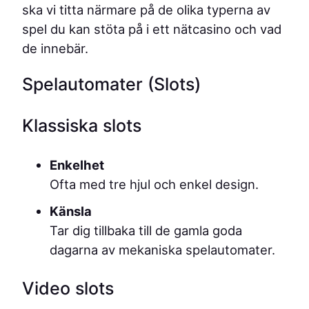
ska vi titta närmare på de olika typerna av
spel du kan stöta på i ett nätcasino och vad
de innebär.
Spelautomater (Slots)
Klassiska slots
Enkelhet
Ofta med tre hjul och enkel design.
Känsla
Tar dig tillbaka till de gamla goda
dagarna av mekaniska spelautomater.
Video slots