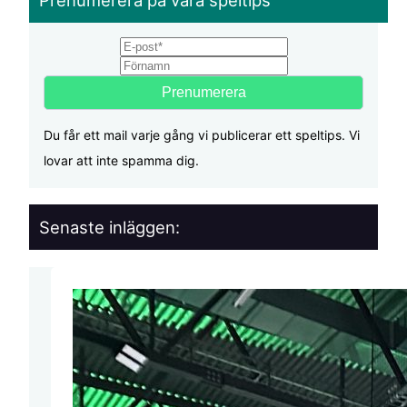
Email
First name
Du får ett mail varje gång vi publicerar ett speltips. Vi
lovar att inte spamma dig.
Senaste inläggen: