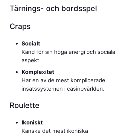
Tärnings- och bordsspel
Craps
Socialt
Känd för sin höga energi och sociala
aspekt.
Komplexitet
Har en av de mest komplicerade
insatssystemen i casinovärlden.
Roulette
Ikoniskt
Kanske det mest ikoniska