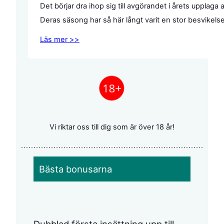
Det börjar dra ihop sig till avgörandet i årets uppl
Deras säsong har så här långt varit en stor besvikel
Läs mer >>
Vi riktar oss till dig som är över 18 år!
Bästa bonusarna