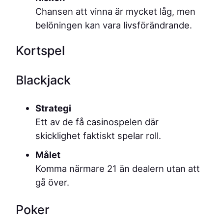
Chansen att vinna är mycket låg, men
belöningen kan vara livsförändrande.
Kortspel
Blackjack
Strategi
Ett av de få casinospelen där
skicklighet faktiskt spelar roll.
Målet
Komma närmare 21 än dealern utan att
gå över.
Poker