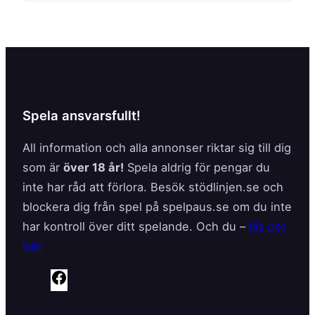
e
b
o
o
k
Spela ansvarsfullt!
All information och alla annonser riktar sig till dig
som är
över 18 år!
Spela aldrig för pengar du
inte har råd att förlora. Besök stödlinjen.se och
blockera dig från spel på spelpaus.se om du inte
har kontroll över ditt spelande. Och du –
läs det
här!
F
a