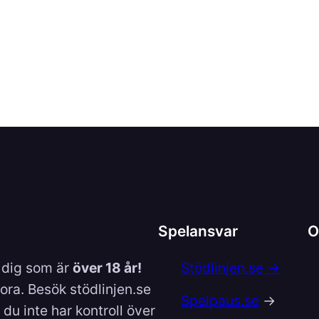
Spelansvar
O
l dig som är
över 18 år!
Stödlinjen.se →
lora. Besök stödlinjen.se
Spelpaus.se
→
du inte har kontroll över