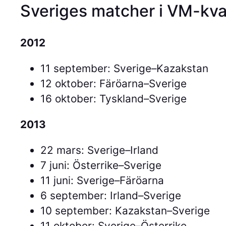
Sveriges matcher i VM-kva
2012
11 september: Sverige–Kazakstan
12 oktober: Färöarna–Sverige
16 oktober: Tyskland–Sverige
2013
22 mars: Sverige–Irland
7 juni: Österrike–Sverige
11 juni: Sverige–Färöarna
6 september: Irland–Sverige
10 september: Kazakstan–Sverige
11 oktober: Sverige–Österrike