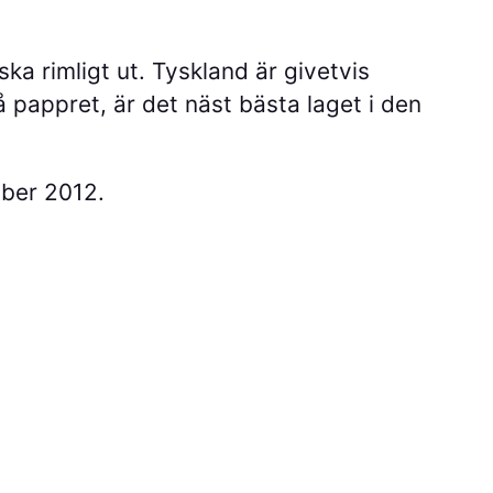
a rimligt ut. Tyskland är givetvis
å pappret, är det näst bästa laget i den
mber 2012.