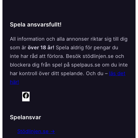
o
k
Spela ansvarsfullt!
All information och alla annonser riktar sig till dig
som är
över 18 år!
Spela aldrig för pengar du
inte har råd att förlora. Besök stödlinjen.se och
blockera dig från spel på spelpaus.se om du inte
har kontroll över ditt spelande. Och du –
läs det
här!
F
a
c
Spelansvar
e
b
Stödlinjen.se →