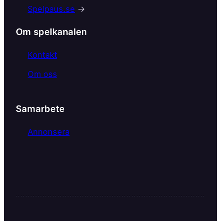
o
Spelpaus.se
→
o
k
Om spelkanalen
Kontakt
Om oss
Samarbete
Annonsera