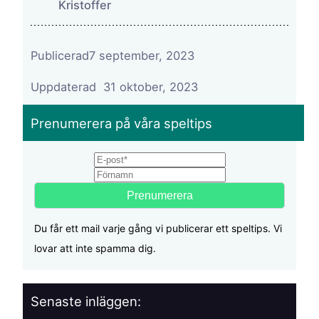
Kristoffer
Publicerad
7 september, 2023
31 oktober, 2023
Prenumerera på våra speltips
Email
First name
Du får ett mail varje gång vi publicerar ett speltips. Vi
lovar att inte spamma dig.
Senaste inläggen: