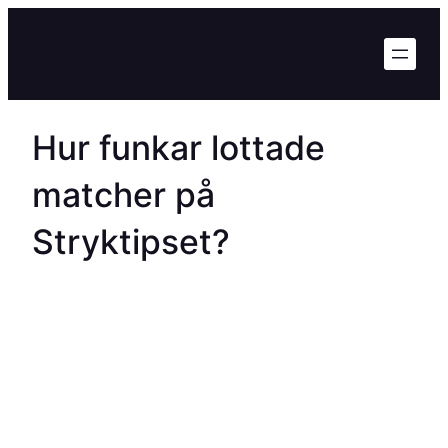
Hoppa
till
innehåll
Hur funkar lottade
matcher på
Stryktipset?