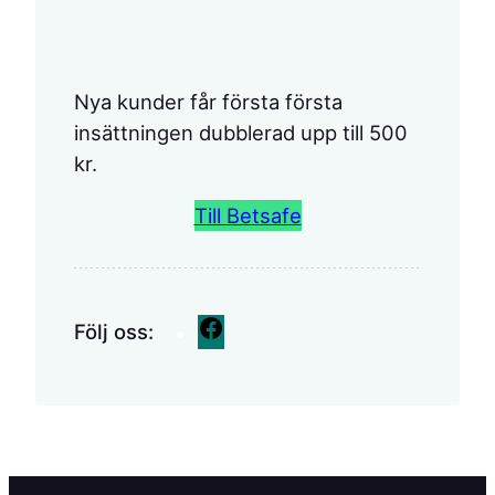
Nya kunder får första första
insättningen dubblerad upp till 500
kr.
Till Betsafe
F
Följ oss:
a
c
e
b
o