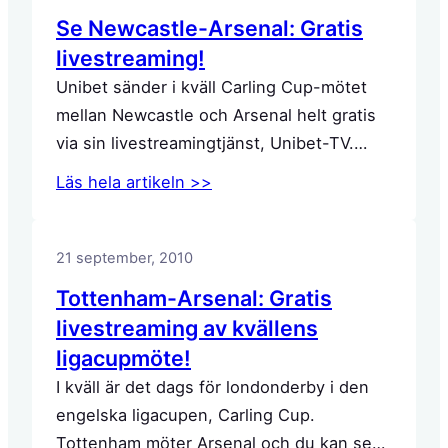
de har lyssnat till sina användare när de
Se Newcastle-Arsenal: Gratis
byggt om sin sajt. Vad tycker…
livestreaming!
Unibet sänder i kväll Carling Cup-mötet
mellan Newcastle och Arsenal helt gratis
via sin livestreamingtjänst, Unibet-TV.
Matchen börjar kl. 20.45. Alla kunder hos
Läs hela artikeln >>
Unibet har tillgång till Unibet-TV. Är du
inte kund kan du registrera dig helt
kostnadsfritt och få tillgång till
21 september, 2010
livestreamingutbudet redan idag.
Tottenham-Arsenal: Gratis
Dessutom får du som ny kund 120
livestreaming av kvällens
procents bonus på…
ligacupmöte!
I kväll är det dags för londonderby i den
engelska ligacupen, Carling Cup.
Tottenham möter Arsenal och du kan se