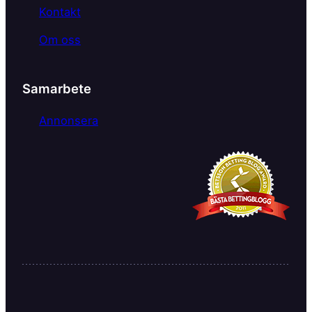
Kontakt
Om oss
Samarbete
Annonsera