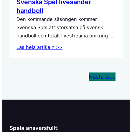
Svenska Spel livesänder
tisdag 14 september för att…
handboll
Den kommande säsongen kommer
Svenska Spel att storsatsa på svensk
handboll och totalt livestreama omkring 40
matcher på svenskaspel.se. Första
Läs hela artikeln >>
matchen sänds redan nu på måndag och
premiärmatchen blir Drott-Aranäs. Redan
förra säsongen sände Svenska Spel ett
Nästa sida
antal handbollsmatcher och enligt bolaget
så var den satsningen mycket lyckad. Den
här säsongen kommer det därför att…
Spela ansvarsfullt!