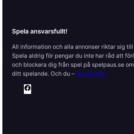
Spela ansvarsfullt!
All information och alla annonser riktar sig til
Spela aldrig för pengar du inte har råd att för
och blockera dig från spel på spelpaus.se om 
ditt spelande. Och du –
läs det här!
F
a
c
e
b
o