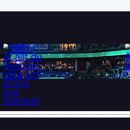
V85 – är allt du behöver
veta om ATG:s nya travspel
28 maj, 2025