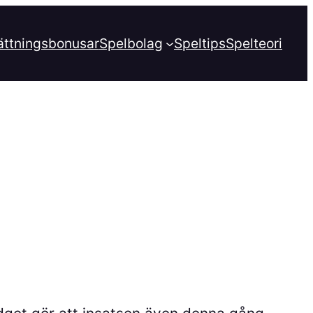
ättningsbonusar
Spelbolag
Speltips
Spelteori