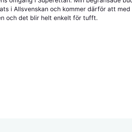
gens omgång i Superettan. Min begränsade bu
plats i Allsvenskan och kommer därför att me
ch det blir helt enkelt för tufft.