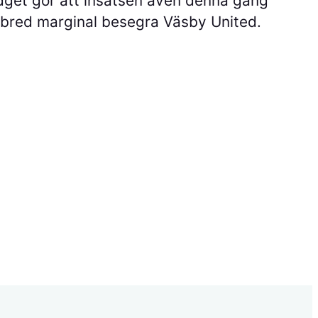
dget gör att insatsen även denna gång
d bred marginal besegra Väsby United.