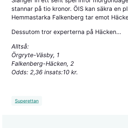
Slänger in ett sent spel inför morgonda
stannar på tio kronor. ÖIS kan säkra en 
Hemmastarka Falkenberg tar emot Häcken o
Dessutom tror experterna på Häcken…
Alltså:
Örgryte-Väsby, 1
Falkenberg-Häcken, 2
Odds: 2,36 insats:10 kr.
Superettan