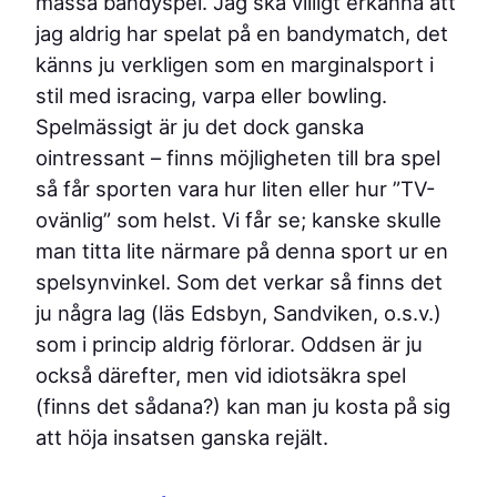
massa bandyspel. Jag ska villigt erkänna att
jag aldrig har spelat på en bandymatch, det
känns ju verkligen som en marginalsport i
stil med isracing, varpa eller bowling.
Spelmässigt är ju det dock ganska
ointressant – finns möjligheten till bra spel
så får sporten vara hur liten eller hur ”TV-
ovänlig” som helst. Vi får se; kanske skulle
man titta lite närmare på denna sport ur en
spelsynvinkel. Som det verkar så finns det
ju några lag (läs Edsbyn, Sandviken, o.s.v.)
som i princip aldrig förlorar. Oddsen är ju
också därefter, men vid idiotsäkra spel
(finns det sådana?) kan man ju kosta på sig
att höja insatsen ganska rejält.