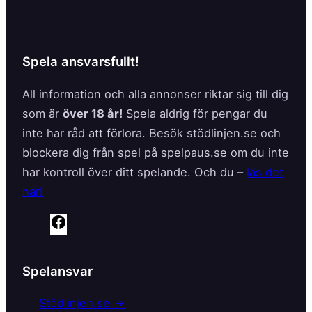
Spela ansvarsfullt!
All information och alla annonser riktar sig till dig
som är
över 18 år!
Spela aldrig för pengar du
inte har råd att förlora. Besök stödlinjen.se och
blockera dig från spel på spelpaus.se om du inte
har kontroll över ditt spelande. Och du –
läs det
här!
F
a
c
Spelansvar
e
b
Stödlinjen.se →