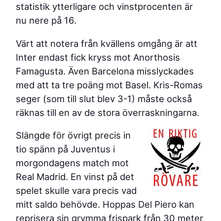
statistik ytterligare och vinstprocenten är
nu nere på 16.
Värt att notera från kvällens omgång är att
Inter endast fick kryss mot Anorthosis
Famagusta. Även Barcelona misslyckades
med att ta tre poäng mot Basel. Kris-Romas
seger (som till slut blev 3-1) måste också
räknas till en av de stora överraskningarna.
Slängde för övrigt precis in
tio spänn på Juventus i
morgondagens match mot
Real Madrid. En vinst på det
spelet skulle vara precis vad
mitt saldo behövde. Hoppas Del Piero kan
reprisera sin grymma frispark från 30 meter