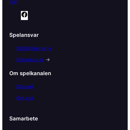
här!
F
a
c
Spelansvar
e
b
Stödlinjen.se →
o
Spelpaus.se
→
o
k
Om spelkanalen
Kontakt
Om oss
Samarbete