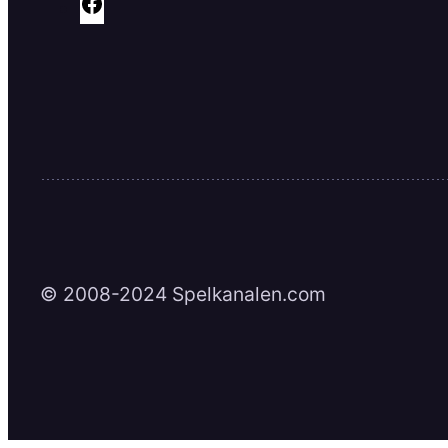
F
a
c
e
b
o
o
k
© 2008-2024 Spelkanalen.com