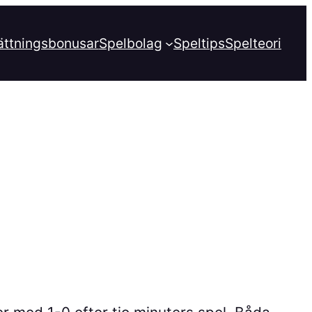
ättningsbonusar
Spelbolag
Speltips
Spelteori