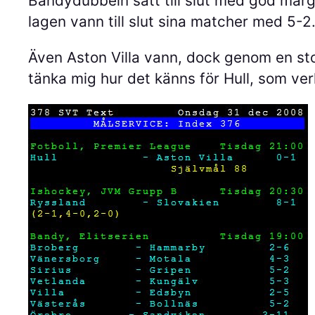
Bandydubbeln satt till slut med god marg
lagen vann till slut sina matcher med 5-2
Även Aston Villa vann, dock genom en sto
tänka mig hur det känns för Hull, som verk