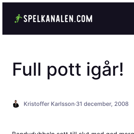
Hoppa
till
innehåll
Full pott igår!
Kristoffer Karlsson
·
31 december, 2008