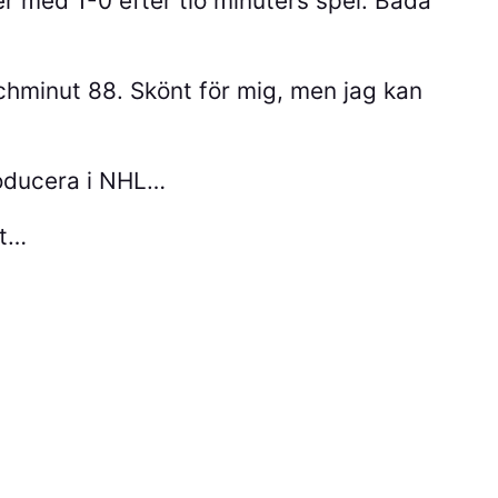
r med 1-0 efter tio minuters spel. Båda
tchminut 88. Skönt för mig, men jag kan
roducera i NHL…
nt…