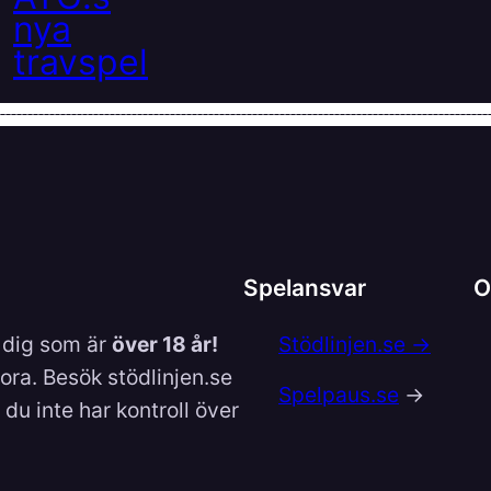
Spelansvar
O
l dig som är
över 18 år!
Stödlinjen.se →
lora. Besök stödlinjen.se
Spelpaus.se
→
du inte har kontroll över