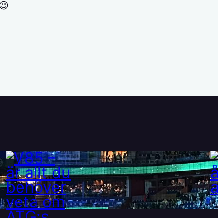
 😉
V85 – är allt du behöver
veta om ATG:s nya travspel
28 maj, 2025