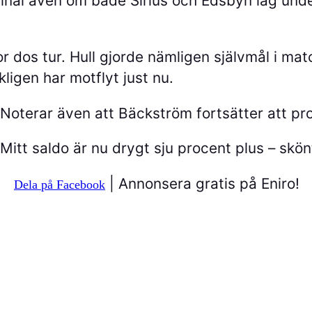
inal även om både Sirius och Edsbyn låg unde
.
r dos tur. Hull gjorde nämligen självmål i ma
ligen har motflyt just nu.
Noterar även att Bäckström fortsätter att p
Mitt saldo är nu drygt sju procent plus – skö
| Annonsera gratis på Eniro!
Dela på Facebook