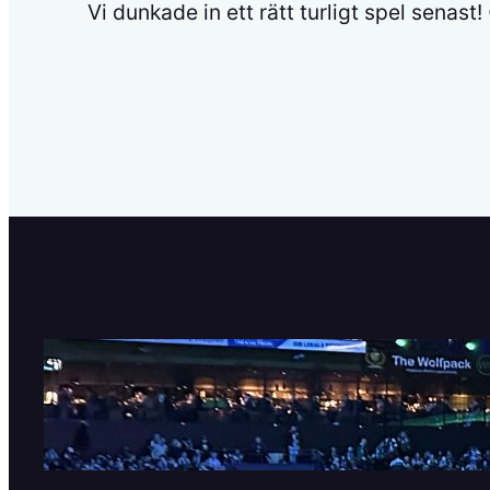
Vi dunkade in ett rätt turligt spel senast!
SHL är tillbaka!
11 september, 2025