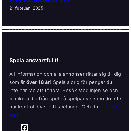
Klart för åttondelar i CL
21 februari, 2025
Spela ansvarsfullt!
All information och alla annonser riktar sig till dig
som är
över 18 år!
Spela aldrig för pengar du
inte har råd att förlora. Besök stödlinjen.se och
blockera dig från spel på spelpaus.se om du inte
har kontroll över ditt spelande. Och du –
läs det
här!
F