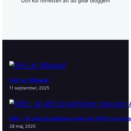
Och kul förresten att du gillar bloggen!
SHL är tillbaka!
11 september, 2025
V85 – är allt du behöver veta om ATG:s nya tr
28 maj, 2025