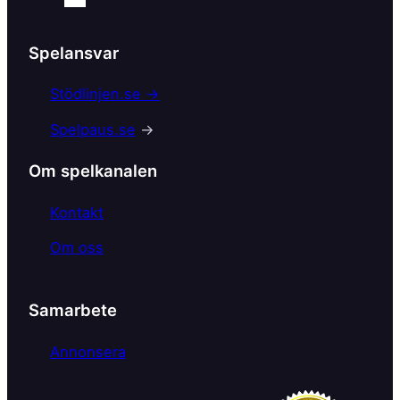
a
c
Spelansvar
e
b
Stödlinjen.se →
o
Spelpaus.se
→
o
k
Om spelkanalen
Kontakt
Om oss
Samarbete
Annonsera