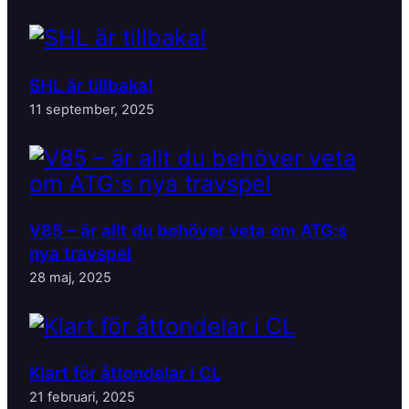
SHL är tillbaka!
11 september, 2025
V85 – är allt du behöver veta om ATG:s
nya travspel
28 maj, 2025
Klart för åttondelar i CL
21 februari, 2025