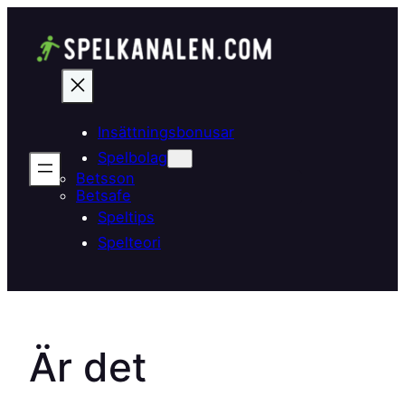
Hoppa
till
innehåll
Insättningsbonusar
Spelbolag
Betsson
Betsafe
Speltips
Spelteori
Är det