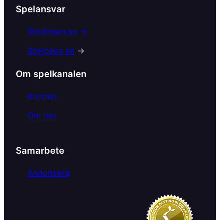
c
Spelansvar
e
b
Stödlinjen.se →
o
Spelpaus.se
→
o
k
Om spelkanalen
Kontakt
Om oss
Samarbete
Annonsera