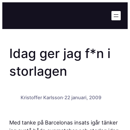
Hoppa
till
innehåll
Idag ger jag f*n i
storlagen
Kristoffer Karlsson
·
22 januari, 2009
Med tanke på Barcelonas insats igår tänker