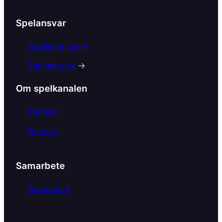
a
c
Spelansvar
e
b
Stödlinjen.se →
o
Spelpaus.se
→
o
k
Om spelkanalen
Kontakt
Om oss
Samarbete
Annonsera