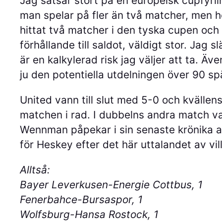
Jag satsar stort på en europeisk cupfyrli
man spelar på fler än två matcher, men hel
hittat två matcher i den tyska cupen och e
förhållande till saldot, väldigt stor. Jag
är en kalkylerad risk jag väljer att ta. Ä
ju den potentiella utdelningen över 90 spä
United vann till slut med 5-0 och kvällens
matchen i rad. I dubbelns andra match v
Wennman påpekar i sin senaste krönika at
för Heskey efter det här uttalandet av v
Alltså:
Bayer Leverkusen-Energie Cottbus, 1
Fenerbahce-Bursaspor, 1
Wolfsburg-Hansa Rostock, 1