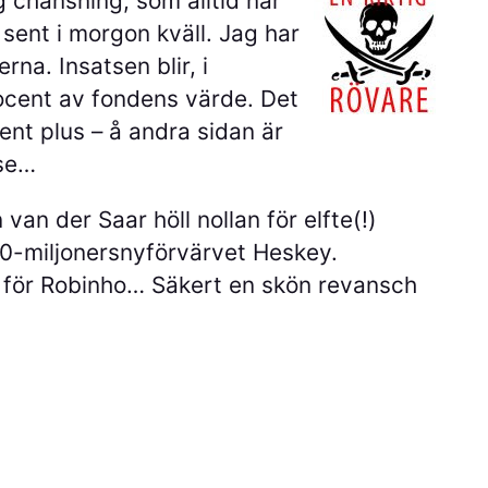
g chansning, som alltid när
 sent i morgon kväll. Jag har
na. Insatsen blir, i
procent av fondens värde. Det
cent plus – å andra sidan är
 se…
an der Saar höll nollan för elfte(!)
40-miljonersnyförvärvet Heskey.
av för Robinho… Säkert en skön revansch