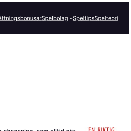
ättningsbonusar
Spelbolag
Speltips
Spelteori