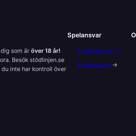
Spelansvar
O
l dig som är
över 18 år!
Stödlinjen.se →
lora. Besök stödlinjen.se
Spelpaus.se
→
du inte har kontroll över