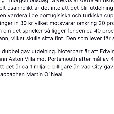
ng i morgon onsdag. Givetvis är detta en rikti
t osannolikt är det inte att det blir utdelning
n vardera i de portugisiska och turkiska cuper
 slänger in 30 kr vilket motsvarar omkring 20 
ven om det spricker så ligger fonden ca 40 pro
nn, vilket skulle sitta fint. Den som lever får
 dubbel gav utdelning. Noterbart är att Edwin v
ann Aston Villa mot Portsmouth efter mål av 
t det är ca 1 miljard billigare än vad City g
illacoachen Martin O´Neal.