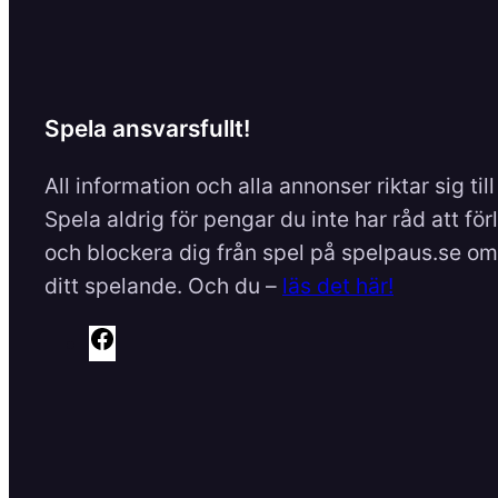
Spela ansvarsfullt!
All information och alla annonser riktar sig til
Spela aldrig för pengar du inte har råd att för
och blockera dig från spel på spelpaus.se om 
ditt spelande. Och du –
läs det här!
F
a
c
e
b