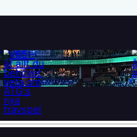
V85 – är allt du behöver
veta om ATG:s nya travspel
28 maj, 2025