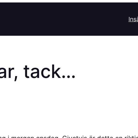
Ins
ar, tack…