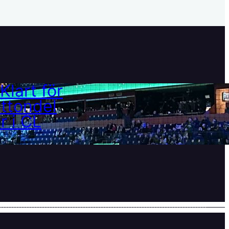
Klart för åttondelar i CL
21 februari, 2025