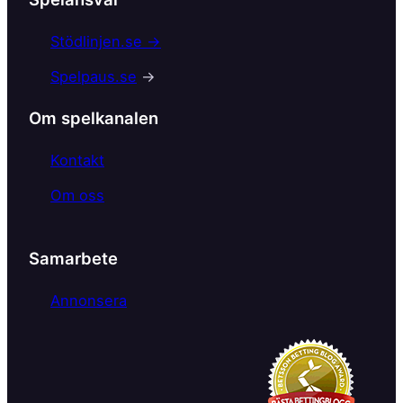
e
b
Stödlinjen.se →
o
Spelpaus.se
→
o
k
Om spelkanalen
Kontakt
Om oss
Samarbete
Annonsera