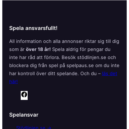
Spela ansvarsfullt!
All information och alla annonser riktar sig till dig
som är
över 18 år!
Spela aldrig för pengar du
inte har råd att förlora. Besök stödlinjen.se och
blockera dig från spel på spelpaus.se om du inte
har kontroll över ditt spelande. Och du –
läs det
här!
F
a
c
Spelansvar
e
b
Stödlinjen.se →