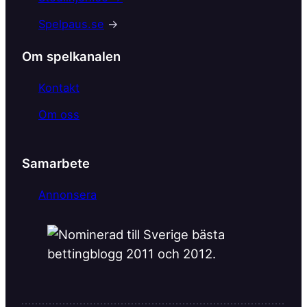
o
Spelpaus.se
→
o
k
Om spelkanalen
Kontakt
Om oss
Samarbete
Annonsera