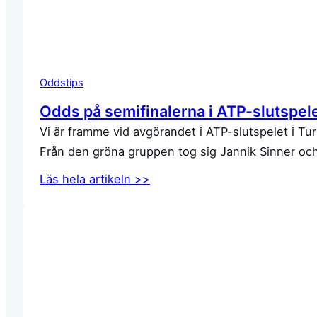
Oddstips
Odds på semifinalerna i ATP-slutspel
Vi är framme vid avgörandet i ATP-slutspelet i Tur
Från den gröna gruppen tog sig Jannik Sinner och
Läs hela artikeln >>