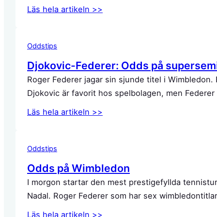
Läs hela artikeln >>
Oddstips
Djokovic-Federer: Odds på supersem
Roger Federer jagar sin sjunde titel i Wimbledon
Djokovic är favorit hos spelbolagen, men Federer s
Läs hela artikeln >>
Oddstips
Odds på Wimbledon
I morgon startar den mest prestigefyllda tennistur
Nadal. Roger Federer som har sex wimbledontitlar
Läs hela artikeln >>