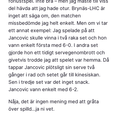
förlustspel. Inte bra – men jag måste till viss
del hävda att jag hade otur. Brynäs-LHC är
inget att säga om, den matchen
missbedömde jag helt enkelt. Men om vi tar
ett annat exempel: Jag spelade på att
Jancovic skulle vinna i två raka set och hon
vann enkelt första med 6-0. I andra set
gjorde hon ett tidigt servegenombrott och
givetvis trodde jag att spelet var hemma. Då
tappar Jancovic plötsligt sin serve två
gånger i rad och setet går till kinesiskan.
Sen i tredje set var det inget snack.
Jancovic vann enkelt med 6-2.
Nåja, det är ingen mening med att gråta
över spilld…ja ni vet.