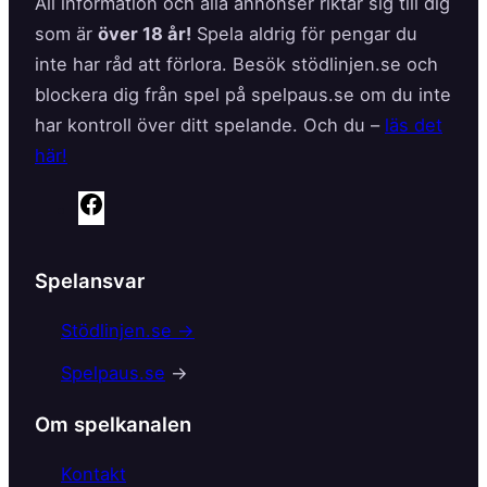
All information och alla annonser riktar sig till dig
som är
över 18 år!
Spela aldrig för pengar du
inte har råd att förlora. Besök stödlinjen.se och
blockera dig från spel på spelpaus.se om du inte
har kontroll över ditt spelande. Och du –
läs det
här!
F
a
c
Spelansvar
e
b
Stödlinjen.se →
o
Spelpaus.se
→
o
k
Om spelkanalen
Kontakt