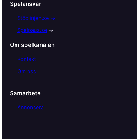
Spelansvar
e
b
Stödlinjen.se →
o
Spelpaus.se
→
o
k
Om spelkanalen
Kontakt
Om oss
Samarbete
Annonsera