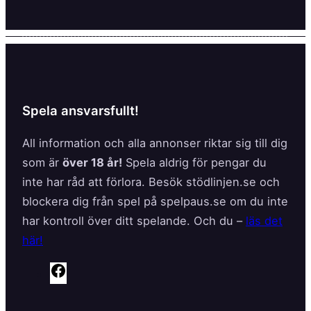
Spela ansvarsfullt!
All information och alla annonser riktar sig till dig
som är
över 18 år!
Spela aldrig för pengar du
inte har råd att förlora. Besök stödlinjen.se och
blockera dig från spel på spelpaus.se om du inte
har kontroll över ditt spelande. Och du –
läs det
här!
F
a
c