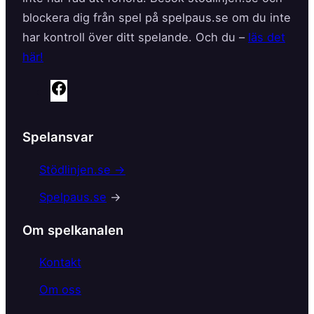
blockera dig från spel på spelpaus.se om du inte
har kontroll över ditt spelande. Och du –
läs det
här!
F
a
c
Spelansvar
e
b
Stödlinjen.se →
o
Spelpaus.se
→
o
k
Om spelkanalen
Kontakt
Om oss