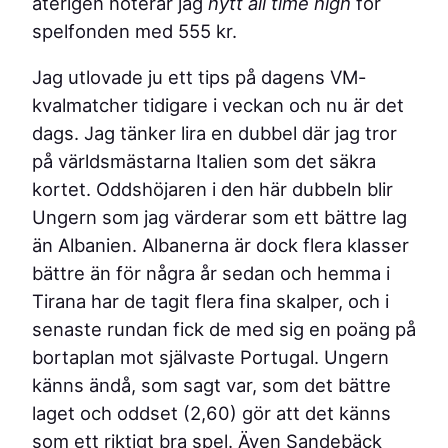
återigen noterar jag
nytt all time high
för
spelfonden med 555 kr.
Jag utlovade ju ett tips på dagens VM-
kvalmatcher tidigare i veckan och nu är det
dags. Jag tänker lira en dubbel där jag tror
på världsmästarna Italien som det säkra
kortet. Oddshöjaren i den här dubbeln blir
Ungern som jag värderar som ett bättre lag
än Albanien. Albanerna är dock flera klasser
bättre än för några år sedan och hemma i
Tirana har de tagit flera fina skalper, och i
senaste rundan fick de med sig en poäng på
bortaplan mot självaste Portugal. Ungern
känns ändå, som sagt var, som det bättre
laget och oddset (2,60) gör att det känns
som ett riktigt bra spel. Även Sandebäck